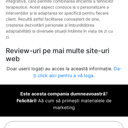
integrativă, care permite combinarea eficientă a tehnicilor
terapeutice. Acest aspect conduce la o personalizare a
intervențiilor și la adaptarea lor specifică pentru fiecare
client. Rezultă astfel facilitarea cunoașterii de sine,
creșterea dezvoltării personale și îmbunătățirea
adaptabilității la diversele situații întâlnite în viața de zi cu
zi.
Review-uri pe mai multe site-uri
web
Doar userii logați au acces la această informație.
Da-
ți click aici pentru a vă loga.
Este acesta compania dumneavoastră
?
Felicitări!
Aă cum să primești materialele de
marketing