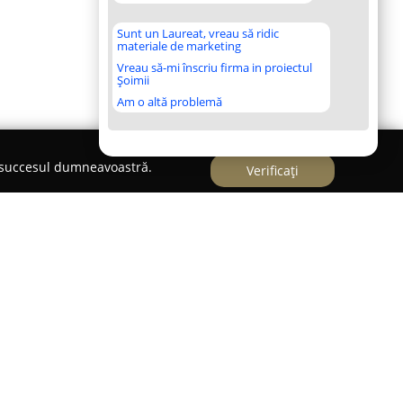
Sunt un Laureat, vreau să ridic
materiale de marketing
Vreau să-mi înscriu firma in proiectul
Șoimii
Am o altă problemă
e succesul dumneavoastră.
Verificați
a
alist în alergologie și imunologie clinică, oferă
în Timișoara, pe Bulevardul Victor Babeș 21.
nei doctor cuprinde experiență ca medic