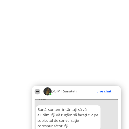
ŞOIMII Sănătații
Live chat
08:27
Bună, suntem încântați să vă
ajutăm! 🙂 Vă rugăm să faceți clic pe
subiectul de conversație
corespunzător! 🙂