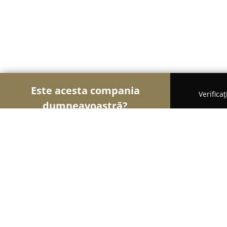
Este acesta compania
Verifica
dumneavoastră?
Şoimii Sănătații
Psihologi, Nutriționiști, Stomato
Alergologie & Imunologie - Dr. Mag