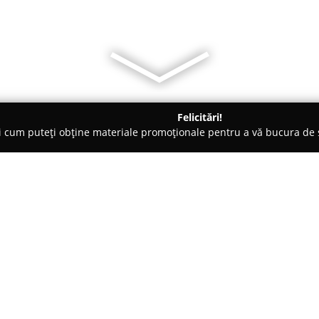
Felicitări!
ți cum puteți obține materiale promoționale pentru a vă bucura d
logi - Timişoara
Alergologie & Imunologie - Dr. Magdalena Pos
dalena Posa
Despre companie:
Dr. Magdalena Posa, medic speci
servicii medicale specializate 
Parcursul profesional al doam