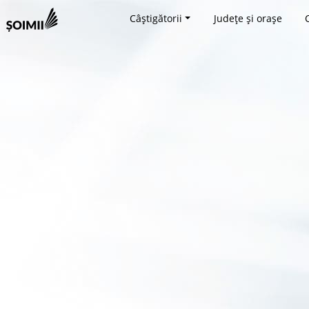
Câștigătorii
Județe și orașe