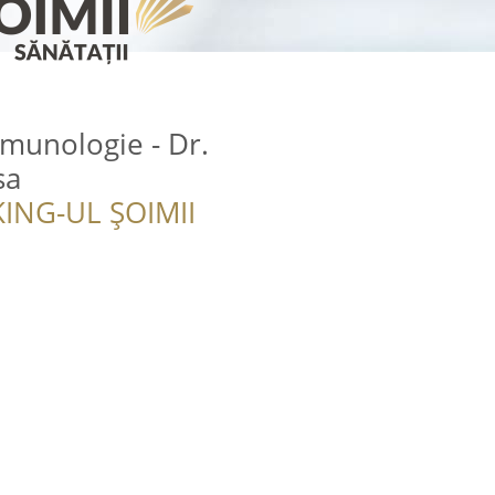
Imunologie - Dr.
sa
ING-UL ȘOIMII