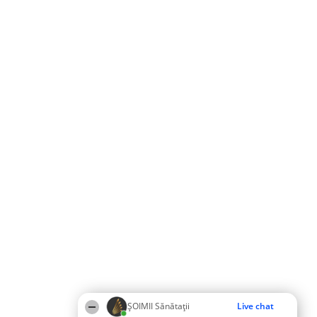
ŞOIMII Sănătații
Live chat