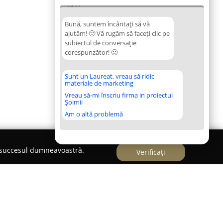
13:11
Bună, suntem încântați să vă
ajutăm! 🙂 Vă rugăm să faceți clic pe
subiectul de conversație
corespunzător! 🙂
Sunt un Laureat, vreau să ridic
materiale de marketing
Vreau să-mi înscriu firma in proiectul
Șoimii
Am o altă problemă
e succesul dumneavoastră.
Verificați