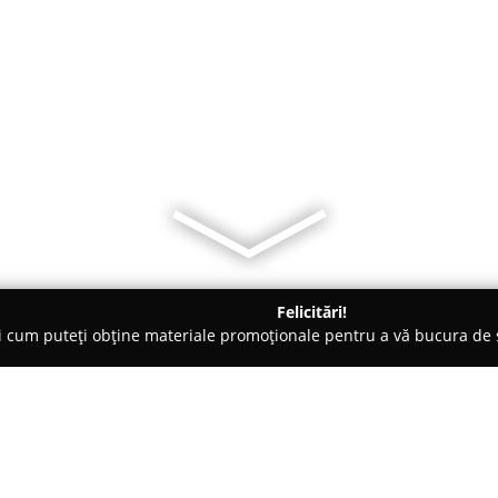
Felicitări!
ți cum puteți obține materiale promoționale pentru a vă bucura d
logi - Suceava
Cabinet Individual de Psihologie