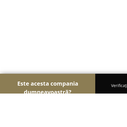
Este acesta compania
Verifica
dumneavoastră?
Şoimii Sănătații
Psihologi, Nutriționiști, Stomato