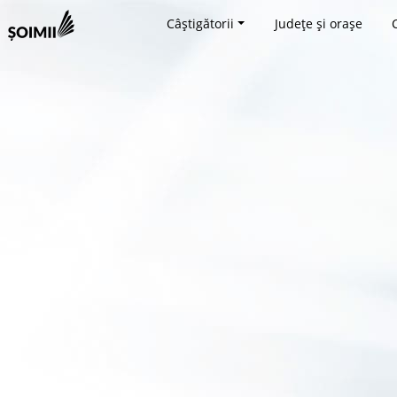
Câștigătorii
Județe și orașe