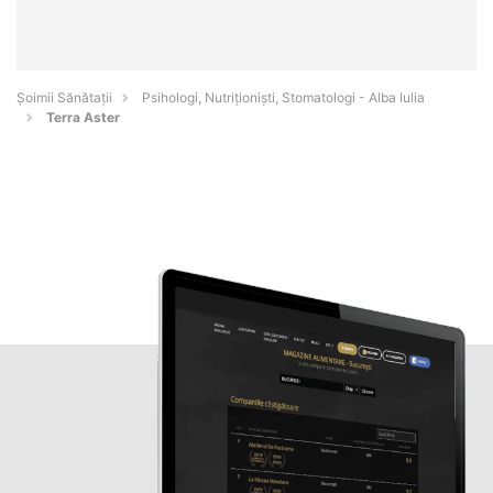
Şoimii Sănătații
Psihologi, Nutriționiști, Stomatologi - Alba Iulia
Terra Aster