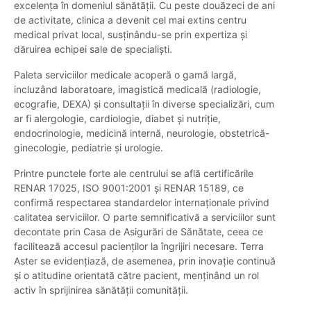
excelența în domeniul sănătății. Cu peste douăzeci de ani
de activitate, clinica a devenit cel mai extins centru
medical privat local, susținându-se prin expertiza și
dăruirea echipei sale de specialiști.
Paleta serviciilor medicale acoperă o gamă largă,
incluzând laboratoare, imagistică medicală (radiologie,
ecografie, DEXA) și consultații în diverse specializări, cum
ar fi alergologie, cardiologie, diabet și nutriție,
endocrinologie, medicină internă, neurologie, obstetrică-
ginecologie, pediatrie și urologie.
Printre punctele forte ale centrului se află certificările
RENAR 17025, ISO 9001:2001 și RENAR 15189, ce
confirmă respectarea standardelor internaționale privind
calitatea serviciilor. O parte semnificativă a serviciilor sunt
decontate prin Casa de Asigurări de Sănătate, ceea ce
facilitează accesul pacienților la îngrijiri necesare. Terra
Aster se evidențiază, de asemenea, prin inovație continuă
și o atitudine orientată către pacient, menținând un rol
activ în sprijinirea sănătății comunității.