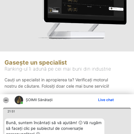
Gasește un specialist
Ranking-ul îi adună pe cei mai buni din industrie
Cauți un specialist in apropierea ta? Verificați motorul
nostru de căutare. Folosiți doar cele mai bune servicii!
ŞOIMII Sănătații
Live chat
Căutare
21:51
Bună, suntem încântați să vă ajutăm! 🙂 Vă rugăm
să faceți clic pe subiectul de conversație