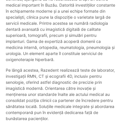
medical important în Buzău. Datorită investițiilor constante
în echipamente moderne și a unei echipe formate din
specialiști, clinica pune la dispoziție o varietate largă de
servicii medicale. Printre acestea se numără radiologia
dentară avansată cu imagistică digitală de calitate
superioară, tomografii, precum și simulări pentru
implanturi. Gama de expertiză acoperă domenii ca
medicina internă, ortopedia, reumatologia, pneumologia și
urologia. Un element aparte îl constituie serviciul de
oxigenoterapie hiperbară.
Pe lângă acestea, Razedent realizează teste de laborator,
investigații RMN, CT și ecografii 4D, inclusiv pentru
senologie, oferind astfel diagnostic de precizie prin
imagistică modernă. Orientarea către inovație și
menținerea unor standarde înalte ale actului medical au
consolidat poziția clinicii ca partener de încredere pentru
sănătatea locală. Soluțiile medicale integrate și abordarea
contemporană pun în evidență dedicarea față de
bunăstarea pacienților.