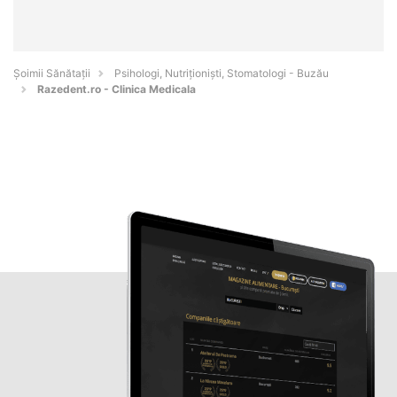
Şoimii Sănătații
Psihologi, Nutriționiști, Stomatologi - Buzău
Razedent.ro - Clinica Medicala