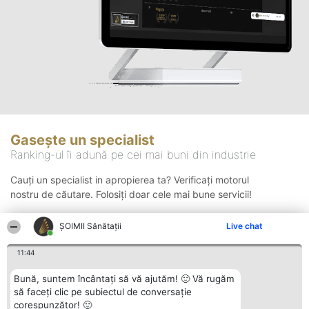
Gasește un specialist
Ranking-ul îi adună pe cei mai buni din industrie
Cauți un specialist in apropierea ta? Verificați motorul
nostru de căutare. Folosiți doar cele mai bune servicii!
ŞOIMII Sănătații
Live chat
Căutare
11:44
Bună, suntem încântați să vă ajutăm! 🙂 Vă rugăm
să faceți clic pe subiectul de conversație
corespunzător! 🙂