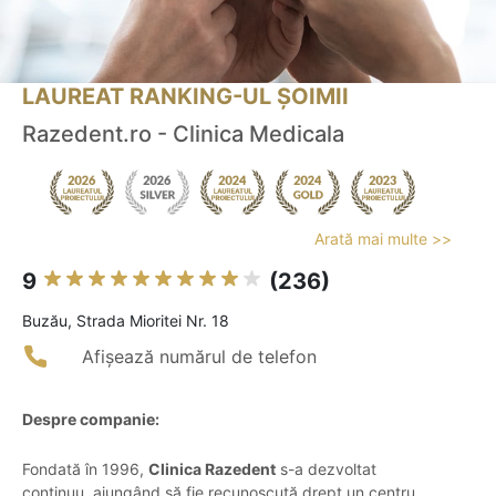
LAUREAT RANKING-UL ȘOIMII
Razedent.ro - Clinica Medicala
Arată mai multe >>
9
(236)
Buzău, Strada Mioritei Nr. 18
Afișează numărul de telefon
Despre companie:
Fondată în 1996,
Clinica Razedent
s-a dezvoltat
continuu, ajungând să fie recunoscută drept un centru