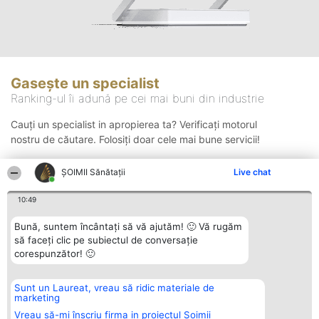
Gasește un specialist
Ranking-ul îi adună pe cei mai buni din industrie
Cauți un specialist in apropierea ta? Verificați motorul
nostru de căutare. Folosiți doar cele mai bune servicii!
ŞOIMII Sănătații
Live chat
Căutare
10:49
Bună, suntem încântați să vă ajutăm! 🙂 Vă rugăm
să faceți clic pe subiectul de conversație
corespunzător! 🙂
Sunt un Laureat, vreau să ridic materiale de
Organizator Ranking
Plebiscyt
Contact
marketing
BRIGHT SOLUTIONS BR SRL
Câștigătorii
Contact
Aleea Timisul De Sus 2 Bl. A30
Lista Tuturor
Vreau să-mi înscriu firma in proiectul Șoimii