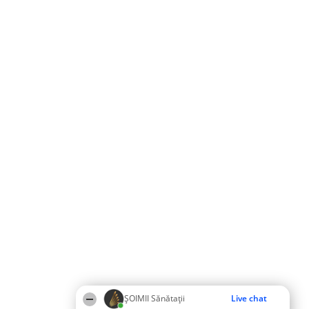
ŞOIMII Sănătații
Live chat