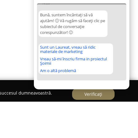
14:28
Bună, suntem încântați să vă
ajutăm! 🙂 Vă rugăm să faceți clic pe
subiectul de conversație
corespunzător! 🙂
Sunt un Laureat, vreau să ridic
materiale de marketing
Vreau să-mi înscriu firma in proiectul
Șoimii
Am o altă problemă
e succesul dumneavoastră.
Verificați
 Andrei