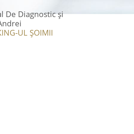
l De Diagnostic și
Andrei
ING-UL ȘOIMII