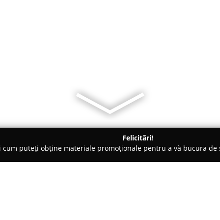
Felicitări!
ți cum puteți obține materiale promoționale pentru a vă bucura d
logi - Bucureşti
Centrul Medical De Diagnostic și Tratament Sf.