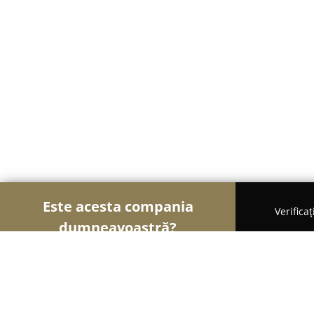
Este acesta compania
Verifica
dumneavoastră?
Şoimii Sănătații
Psihologi, Nutriționiști, Stomato