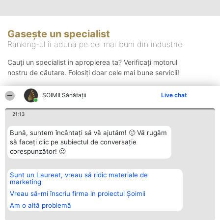
Gasește un specialist
Ranking-ul îi adună pe cei mai buni din industrie
Cauți un specialist in apropierea ta? Verificați motorul
nostru de căutare. Folosiți doar cele mai bune servicii!
ŞOIMII Sănătații
Live chat
Căutare
21:13
Bună, suntem încântați să vă ajutăm! 🙂 Vă rugăm
să faceți clic pe subiectul de conversație
corespunzător! 🙂
Sunt un Laureat, vreau să ridic materiale de
Organizator Ranking
Plebiscyt
Contact
marketing
BRIGHT SOLUTIONS BR SRL
Câștigătorii
Contact
Aleea Timisul De Sus 2 Bl. A30
Lista Tuturor
Vreau să-mi înscriu firma in proiectul Șoimii
Sc. A Et. 4 Ap. 13 Cod 061952
Laureaților
Am o altă problemă
București
Reguli
CUI 36737675
Statut
tel: +40 770 990 492
Politica de