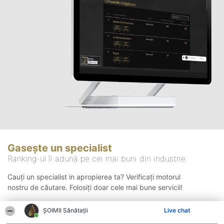
Gasește un specialist
Ranking-ul îi adună pe cei mai buni din industrie
Cauți un specialist in apropierea ta? Verificați motorul
nostru de căutare. Folosiți doar cele mai bune servicii!
ŞOIMII Sănătații
Live chat
Căutare