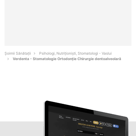
Şoimii Sănătații
Psihologi, Nutriționiști, Stomatologi - Vaslui
Verdenta - Stomatologie Ortodonție Chirurgie dentoalveolară