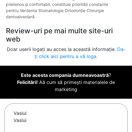
prietenos și confortabil, constituie priorități constante
pentru Verdenta Stomatologie Ortodonție Chirurgie
dentoalveolară.
Review-uri pe mai multe site-uri
web
Doar userii logați au acces la această informație.
Da-
ți click aici pentru a vă loga.
Este acesta compania dumneavoastră
?
Felicitări!
Aă cum să primești materialele de
marketing
Vaslui
Vaslui