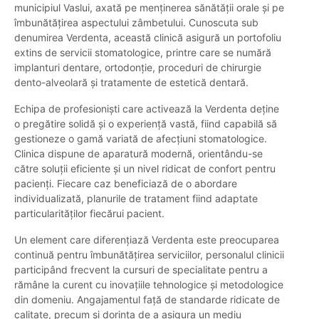
municipiul Vaslui, axată pe menținerea sănătății orale și pe
îmbunătățirea aspectului zâmbetului. Cunoscuta sub
denumirea Verdenta, această clinică asigură un portofoliu
extins de servicii stomatologice, printre care se numără
implanturi dentare, ortodonție, proceduri de chirurgie
dento-alveolară și tratamente de estetică dentară.
Echipa de profesioniști care activează la Verdenta deține
o pregătire solidă și o experiență vastă, fiind capabilă să
gestioneze o gamă variată de afecțiuni stomatologice.
Clinica dispune de aparatură modernă, orientându-se
către soluții eficiente și un nivel ridicat de confort pentru
pacienți. Fiecare caz beneficiază de o abordare
individualizată, planurile de tratament fiind adaptate
particularităților fiecărui pacient.
Un element care diferențiază Verdenta este preocuparea
continuă pentru îmbunătățirea serviciilor, personalul clinicii
participând frecvent la cursuri de specialitate pentru a
rămâne la curent cu inovațiile tehnologice și metodologice
din domeniu. Angajamentul față de standarde ridicate de
calitate, precum și dorința de a asigura un mediu