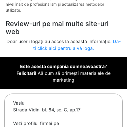
nivel înalt de profesionalism și actualizarea metodelor
utilizate.
Review-uri pe mai multe site-uri
web
Doar userii logați au acces la această informație.
Da-
ți click aici pentru a vă loga.
Este acesta compania dumneavoastră
?
Felicitări!
Aă cum să primești materialele de
marketing
Vaslui
Strada Vidin, bl. 64, sc. C, ap.17
Vezi profilul firmei pe