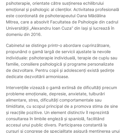
psihoterapie, orientate către susținerea echilibrului
emoțional și psihologic al clienților. Activitatea profesională
este coordonată de psihoterapeutul Oana Mădălina
Mitrea, care a absolvit Facultatea de Psihologie din cadrul
Universității „Alexandru Ioan Cuza” din Iași și lucrează în
domeniu din 2016.
Cabinetul se distinge printr-o abordare cuprinzătoare,
propunând o gamă largă de servicii ajustate la nevoile
individuale: psihoterapie individuală, terapie de cuplu sau
familie, consiliere psihologică și programe personalizate
de dezvoltare. Pentru copii și adolescenți există ședințe
dedicate dezvoltării armonioase.
Intervențiile vizează o gamă extinsă de dificultăți precum
probleme emoționale, depresie, anxietate, tulburări
alimentare, stres, dificultăți comportamentale sau
timiditate, cu scopul principal de a promova stima de sine
și reacțiile pozitive. Un element distinctiv îl reprezintă
consultarea în limbile engleză și spaniolă, facilitând
accesul unui public divers. Participarea constantă la
cursuri și congrese de specialitate asigură menținerea unui