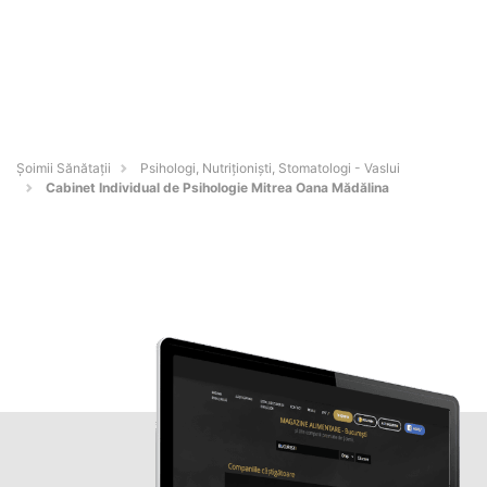
Şoimii Sănătații
Psihologi, Nutriționiști, Stomatologi - Vaslui
Cabinet Individual de Psihologie Mitrea Oana Mădălina