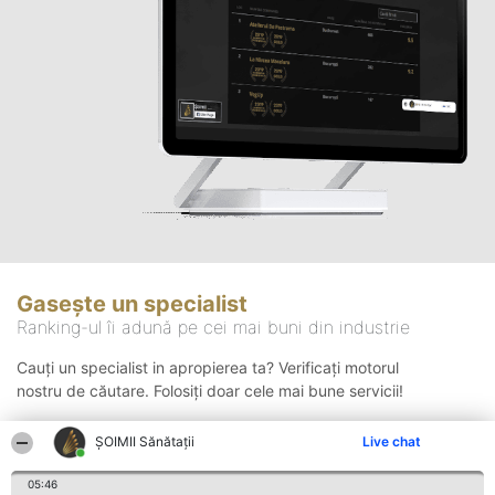
Gasește un specialist
Ranking-ul îi adună pe cei mai buni din industrie
Cauți un specialist in apropierea ta? Verificați motorul
nostru de căutare. Folosiți doar cele mai bune servicii!
ŞOIMII Sănătații
Live chat
Căutare
05:46