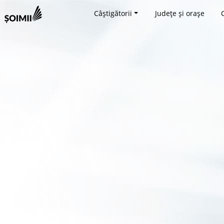
Câștigătorii
Județe și orașe