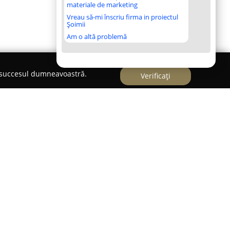
materiale de marketing
Vreau să-mi înscriu firma in proiectul
Șoimii
Am o altă problemă
e succesul dumneavoastră.
Verificați
lui
este o unitate medicală modernă amplasată
s în orașul Vaslui, care își centrează activitatea
meniul sănătății. Clinica își propune să ofere
cale de calitate superioară, bazându-se pe
lizarea celor mai noi tehnologii disponibile.