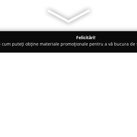
Felicitări!
ți cum puteți obține materiale promoționale pentru a vă bucura d
ogi - Vaslui
Centrul medical Medclinic Vaslui
Despre companie:
Centrul medical Medclinic Vas
pe Strada Ștefan cel Mare 101 bi
pe promovarea excelenței în do
acces autentic la servicii medi
Arată mai multe >>
expertiză profesională și pe uti