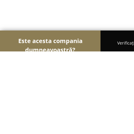
Este acesta compania
Verifica
dumneavoastră?
Şoimii Sănătații
Psihologi, Nutriționiști, Stomatol
Centrul medical Medclinic Vaslui