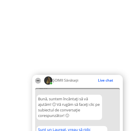
ŞOIMII Sănătații
Live chat
22:35
Bună, suntem încântați să vă
ajutăm! 🙂 Vă rugăm să faceți clic pe
subiectul de conversație
corespunzător! 🙂
Sunt un Laureat, vreau să ridic