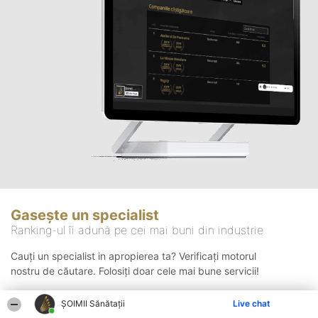
Gasește un specialist
Ranking-ul îi adună pe cei mai buni din industrie
Cauți un specialist in apropierea ta? Verificați motorul
nostru de căutare. Folosiți doar cele mai bune servicii!
ŞOIMII Sănătații
Live chat
Căutare