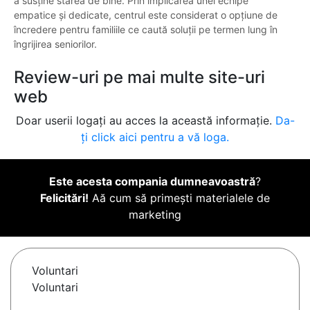
a susține starea de bine. Prin implicarea unei echipe
empatice și dedicate, centrul este considerat o opțiune de
încredere pentru familiile ce caută soluții pe termen lung în
îngrijirea seniorilor.
Review-uri pe mai multe site-uri
web
Doar userii logați au acces la această informație.
Da-
ți click aici pentru a vă loga.
Este acesta compania dumneavoastră
?
Felicitări!
Aă cum să primești materialele de
marketing
Voluntari
Voluntari