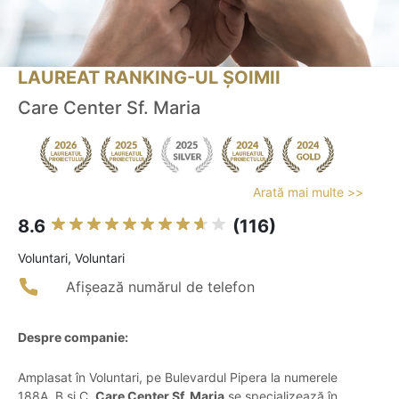
LAUREAT RANKING-UL ȘOIMII
Care Center Sf. Maria
Arată mai multe >>
8.6
(116)
Voluntari, Voluntari
Afișează numărul de telefon
Despre companie:
Amplasat în Voluntari, pe Bulevardul Pipera la numerele
188A, B și C,
Care Center Sf. Maria
se specializează în