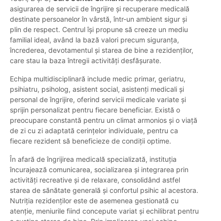
asigurarea de servicii de îngrijire și recuperare medicală
destinate persoanelor în vârstă, într-un ambient sigur și
plin de respect. Centrul își propune să creeze un mediu
familial ideal, având la bază valori precum siguranța,
încrederea, devotamentul și starea de bine a rezidenților,
care stau la baza întregii activități desfășurate.
Echipa multidisciplinară include medic primar, geriatru,
psihiatru, psiholog, asistent social, asistenți medicali și
personal de îngrijire, oferind servicii medicale variate și
sprijin personalizat pentru fiecare beneficiar. Există o
preocupare constantă pentru un climat armonios și o viață
de zi cu zi adaptată cerințelor individuale, pentru ca
fiecare rezident să beneficieze de condiții optime.
În afară de îngrijirea medicală specializată, instituția
încurajează comunicarea, socializarea și integrarea prin
activități recreative și de relaxare, consolidând astfel
starea de sănătate generală și confortul psihic al acestora.
Nutriția rezidenților este de asemenea gestionată cu
atenție, meniurile fiind concepute variat și echilibrat pentru