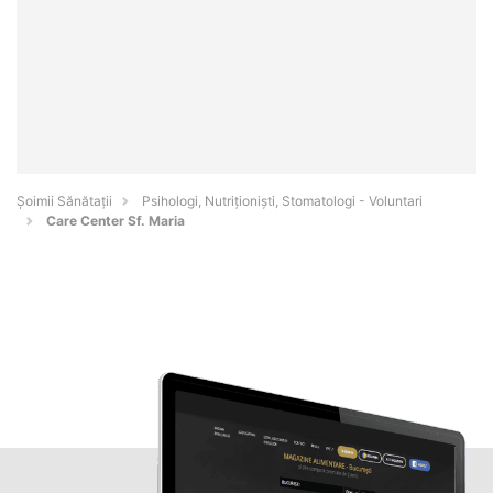
Şoimii Sănătații
Psihologi, Nutriționiști, Stomatologi - Voluntari
Care Center Sf. Maria