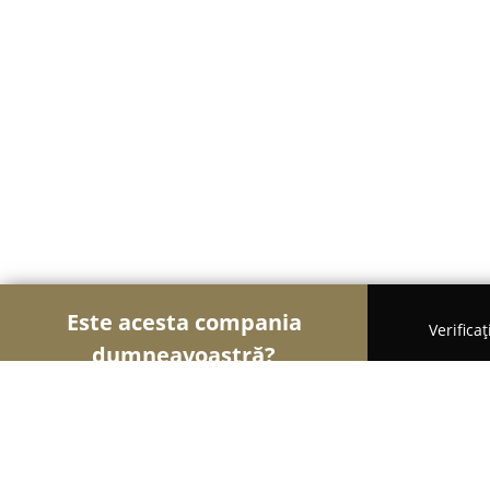
Este acesta compania
Verifica
dumneavoastră?
Şoimii Sănătații
Psihologi, Nutriționiști, Stomato