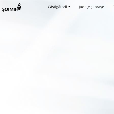
Câștigătorii
Județe și orașe