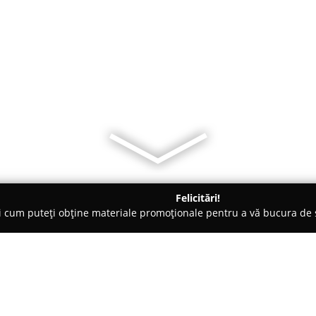
Felicitări!
ți cum puteți obține materiale promoționale pentru a vă bucura d
logi - Bucureşti
Clinica ORL Dr. MOCANU