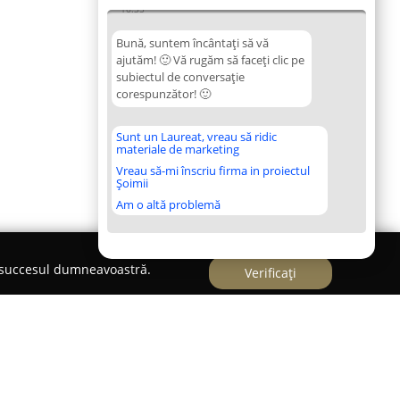
16:35
Bună, suntem încântați să vă
ajutăm! 🙂 Vă rugăm să faceți clic pe
subiectul de conversație
corespunzător! 🙂
Sunt un Laureat, vreau să ridic
materiale de marketing
Vreau să-mi înscriu firma in proiectul
Șoimii
Am o altă problemă
e succesul dumneavoastră.
Verificați