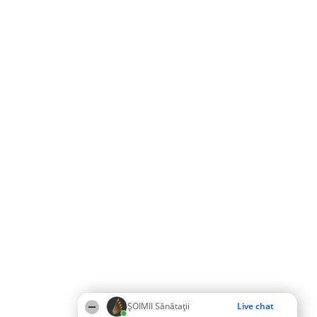
ŞOIMII Sănătații
Live chat