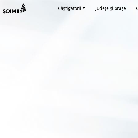
Câștigătorii
Județe și orașe