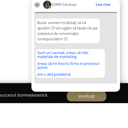
ŞOIMII Sănătații
Live chat
13:17
Bună, suntem încântați să vă
ajutăm! 🙂 Vă rugăm să faceți clic pe
subiectul de conversație
corespunzător! 🙂
Sunt un Laureat, vreau să ridic
materiale de marketing
Vreau să-mi înscriu firma in proiectul
Șoimii
Am o altă problemă
e succesul dumneavoastră.
Verificați