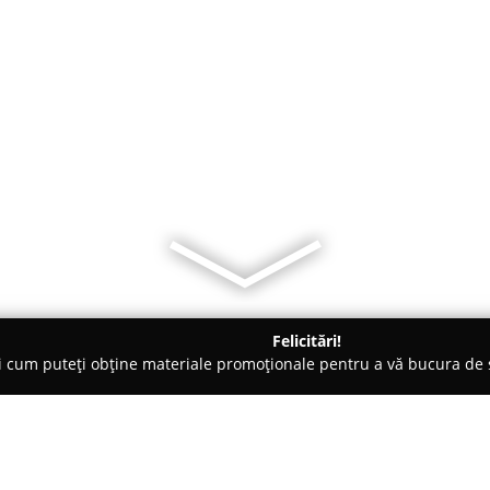
Felicitări!
ți cum puteți obține materiale promoționale pentru a vă bucura d
logi - Bucureşti
A-Z Farmacie