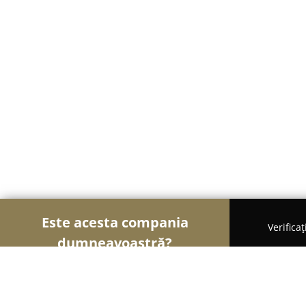
Este acesta compania
Verifica
dumneavoastră?
Şoimii Sănătații
Psihologi, Nutriționiști, Stomato