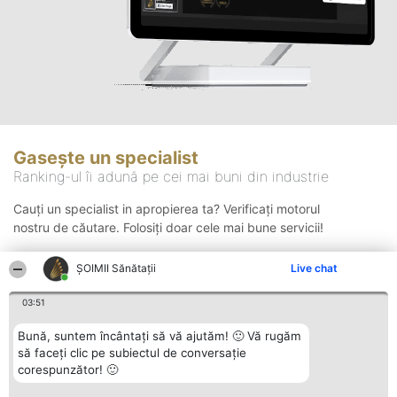
Gasește un specialist
Ranking-ul îi adună pe cei mai buni din industrie
Cauți un specialist in apropierea ta? Verificați motorul
nostru de căutare. Folosiți doar cele mai bune servicii!
ŞOIMII Sănătații
Live chat
Căutare
03:51
Bună, suntem încântați să vă ajutăm! 🙂 Vă rugăm
să faceți clic pe subiectul de conversație
corespunzător! 🙂