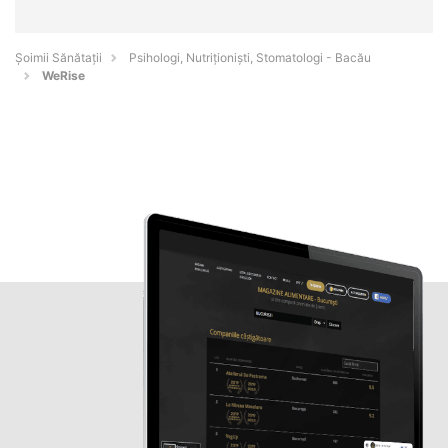
Şoimii Sănătații
Psihologi, Nutriționiști, Stomatologi - Bacău
WeRise