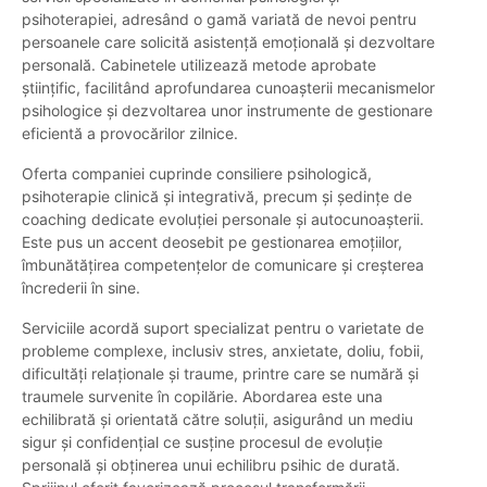
psihoterapiei, adresând o gamă variată de nevoi pentru
persoanele care solicită asistență emoțională și dezvoltare
personală. Cabinetele utilizează metode aprobate
științific, facilitând aprofundarea cunoașterii mecanismelor
psihologice și dezvoltarea unor instrumente de gestionare
eficientă a provocărilor zilnice.
Oferta companiei cuprinde consiliere psihologică,
psihoterapie clinică și integrativă, precum și ședințe de
coaching dedicate evoluției personale și autocunoașterii.
Este pus un accent deosebit pe gestionarea emoțiilor,
îmbunătățirea competențelor de comunicare și creșterea
încrederii în sine.
Serviciile acordă suport specializat pentru o varietate de
probleme complexe, inclusiv stres, anxietate, doliu, fobii,
dificultăți relaționale și traume, printre care se numără și
traumele survenite în copilărie. Abordarea este una
echilibrată și orientată către soluții, asigurând un mediu
sigur și confidențial ce susține procesul de evoluție
personală și obținerea unui echilibru psihic de durată.