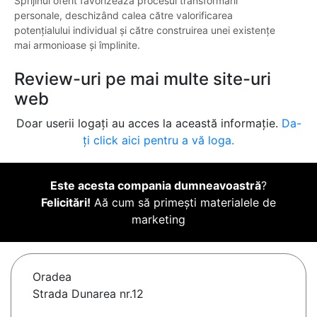
Sprijinul oferit favorizează procesul transformării
personale, deschizând calea către valorificarea
potențialului individual și către construirea unei existențe
mai armonioase și împlinite.
Review-uri pe mai multe site-uri
web
Doar userii logați au acces la această informație.
Da-
ți click aici pentru a vă loga.
Este acesta compania dumneavoastră
?
Felicitări!
Aă cum să primești materialele de
marketing
Oradea
Strada Dunarea nr.12