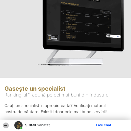
Gasește un specialist
Ranking-ul îi adună pe cei mai buni din industrie
Cauți un specialist in apropierea ta? Verificați motorul
nostru de căutare. Folosiți doar cele mai bune servicii!
ŞOIMII Sănătații
Live chat
Căutare