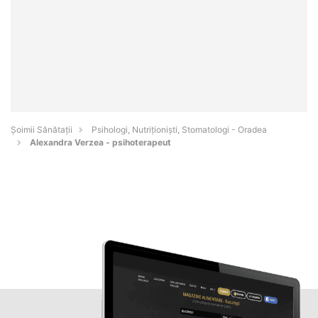
Şoimii Sănătații
Psihologi, Nutriționiști, Stomatologi - Oradea
Alexandra Verzea - psihoterapeut