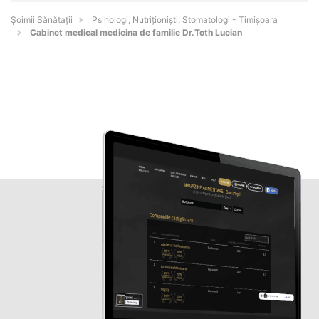
Şoimii Sănătații
Psihologi, Nutriționiști, Stomatologi - Timişoara
Cabinet medical medicina de familie Dr.Toth Lucian