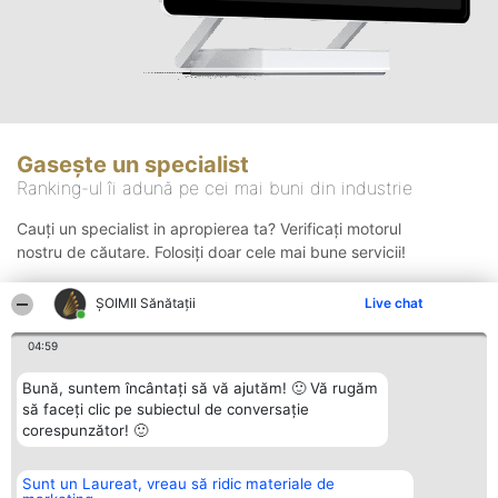
Gasește un specialist
Ranking-ul îi adună pe cei mai buni din industrie
Cauți un specialist in apropierea ta? Verificați motorul
nostru de căutare. Folosiți doar cele mai bune servicii!
ŞOIMII Sănătații
Live chat
Căutare
04:59
Bună, suntem încântați să vă ajutăm! 🙂 Vă rugăm
să faceți clic pe subiectul de conversație
corespunzător! 🙂
Sunt un Laureat, vreau să ridic materiale de
Organizator Ranking
Plebiscyt
Contact