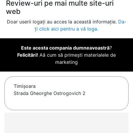
Review-uri pe mai multe site-uri
web
Doar userii logați au acces la această informație.
Da-
ți click aici pentru a vă loga.
Este acesta compania dumneavoastră
?
Felicitări!
Aă cum să primești materialele de
marketing
Timişoara
Strada Gheorghe Ostrogovich 2