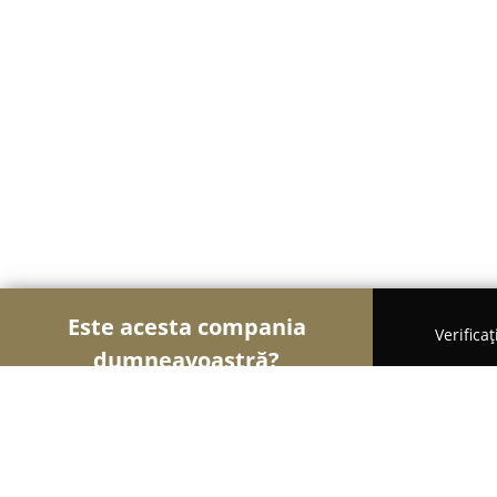
Este acesta compania
Verifica
dumneavoastră?
Şoimii Sănătații
Psihologi, Nutriționiști, Stomato