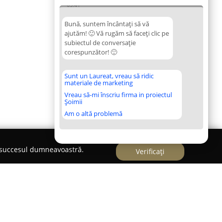
05:41
Bună, suntem încântați să vă
ajutăm! 🙂 Vă rugăm să faceți clic pe
subiectul de conversație
corespunzător! 🙂
Sunt un Laureat, vreau să ridic
materiale de marketing
Vreau să-mi înscriu firma in proiectul
Șoimii
Am o altă problemă
e succesul dumneavoastră.
Verificați