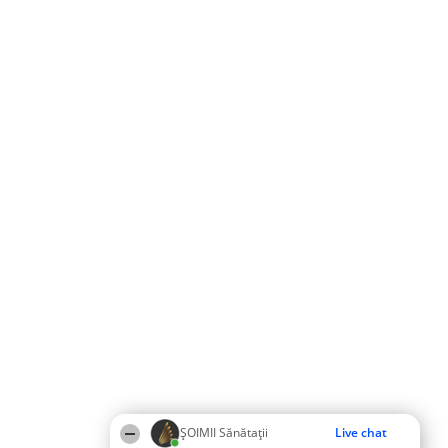
ŞOIMII Sănătații
Live chat