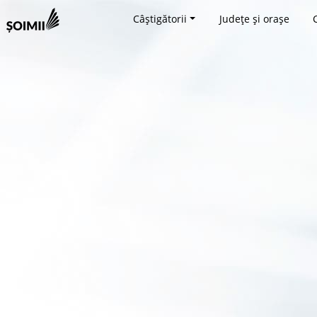
Câștigătorii
Județe și orașe