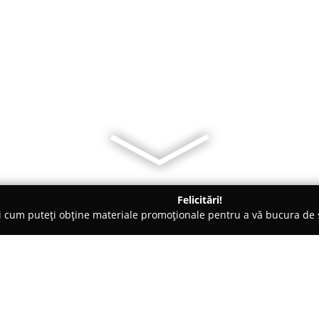
Felicitări!
ți cum puteți obține materiale promoționale pentru a vă bucura d
logi - Bucureşti
Sun Med Care - Servicii Medicale La Domiciliu