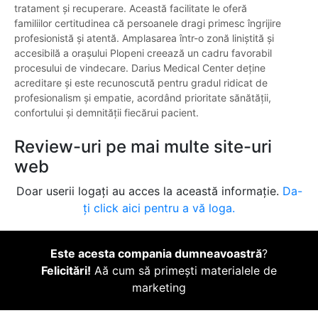
tratament și recuperare. Această facilitate le oferă
familiilor certitudinea că persoanele dragi primesc îngrijire
profesionistă și atentă. Amplasarea într-o zonă liniștită și
accesibilă a orașului Plopeni creează un cadru favorabil
procesului de vindecare. Darius Medical Center deține
acreditare și este recunoscută pentru gradul ridicat de
profesionalism și empatie, acordând prioritate sănătății,
confortului și demnității fiecărui pacient.
Review-uri pe mai multe site-uri
web
Doar userii logați au acces la această informație.
Da-
ți click aici pentru a vă loga.
Este acesta compania dumneavoastră
?
Felicitări!
Aă cum să primești materialele de
marketing