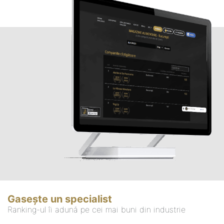
Gasește un specialist
Ranking-ul îi adună pe cei mai buni din industrie