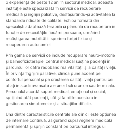
o experiență de peste 12 ani în sectorul medical, această
instituție este specializată în servicii de recuperare
medicală și îngrijiri paliative, desfășurându-și activitatea la
standarde ridicate de calitate. Echipa formată din
specialiști adaptează terapiile și planurile de recuperare în
funcție de necesitățile fiecărei persoane, urmărind
recâștigarea mobilității, sporirea forței fizice și
recuperarea autonomiei.
Prin gama de servicii ce include recuperare neuro-motorie
și balneofizioterapie, centrul medical susține pacienții în
parcursul lor către redobândirea vitalității și a calității vieții.
În privința îngrijirii paliative, clinica pune accent pe
confortul personal și pe creșterea calității vieții pentru cei
aflați în stadii avansate ale unor boli cronice sau terminale.
Personalul acordă suport medical, emoțional și social,
sprijinind atât pacienții, cât și familiile acestora în
gestionarea simptomelor și a situațiilor dificile.
Una dintre caracteristicile centrale ale clinicii este opțiunea
de internare continuă, asigurând supraveghere medicală
permanentă și sprijin constant pe parcursul întregului