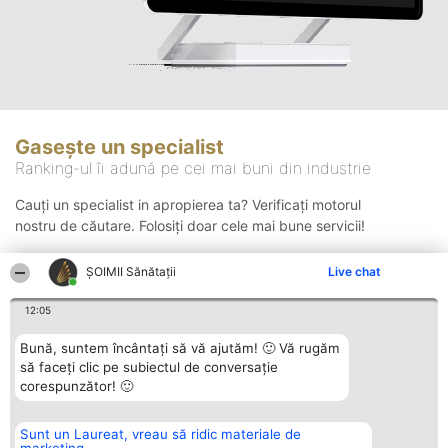
Gasește un specialist
Ranking-ul îi adună pe cei mai buni din industrie
Cauți un specialist in apropierea ta? Verificați motorul
nostru de căutare. Folosiți doar cele mai bune servicii!
ŞOIMII Sănătații
Live chat
Căutare
12:05
Bună, suntem încântați să vă ajutăm! 🙂 Vă rugăm
să faceți clic pe subiectul de conversație
corespunzător! 🙂
Sunt un Laureat, vreau să ridic materiale de
Organizator Ranking
Plebiscyt
Contact