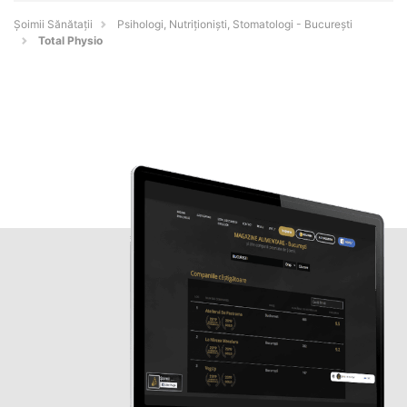
Şoimii Sănătații
Psihologi, Nutriționiști, Stomatologi - Bucureşti
Total Physio