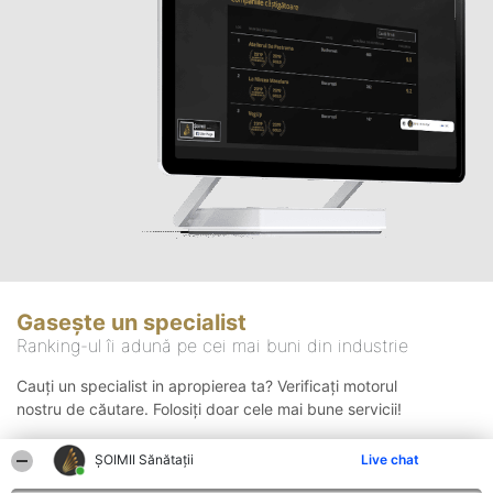
Gasește un specialist
Ranking-ul îi adună pe cei mai buni din industrie
Cauți un specialist in apropierea ta? Verificați motorul
nostru de căutare. Folosiți doar cele mai bune servicii!
ŞOIMII Sănătații
Live chat
Căutare