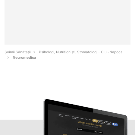
Şoimii Sănătații
Psihologi, Nutriționiști, Stomatologi - Cluj-Napoca
Neuromedica