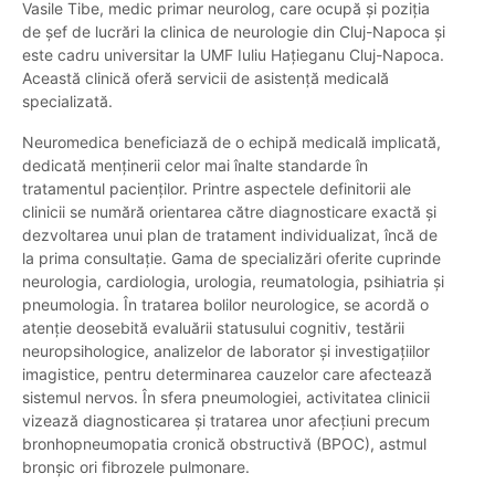
Vasile Tibe, medic primar neurolog, care ocupă și poziția
de șef de lucrări la clinica de neurologie din Cluj-Napoca și
este cadru universitar la UMF Iuliu Hațieganu Cluj-Napoca.
Această clinică oferă servicii de asistență medicală
specializată.
Neuromedica beneficiază de o echipă medicală implicată,
dedicată menținerii celor mai înalte standarde în
tratamentul pacienților. Printre aspectele definitorii ale
clinicii se numără orientarea către diagnosticare exactă și
dezvoltarea unui plan de tratament individualizat, încă de
la prima consultație. Gama de specializări oferite cuprinde
neurologia, cardiologia, urologia, reumatologia, psihiatria și
pneumologia. În tratarea bolilor neurologice, se acordă o
atenție deosebită evaluării statusului cognitiv, testării
neuropsihologice, analizelor de laborator și investigațiilor
imagistice, pentru determinarea cauzelor care afectează
sistemul nervos. În sfera pneumologiei, activitatea clinicii
vizează diagnosticarea și tratarea unor afecțiuni precum
bronhopneumopatia cronică obstructivă (BPOC), astmul
bronșic ori fibrozele pulmonare.