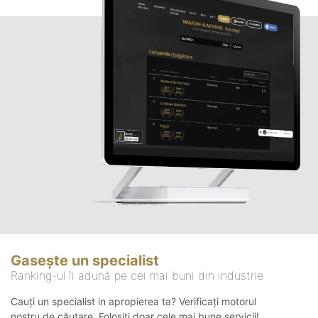
Gasește un specialist
Ranking-ul îi adună pe cei mai buni din industrie
Cauți un specialist in apropierea ta? Verificați motorul
nostru de căutare. Folosiți doar cele mai bune servicii!