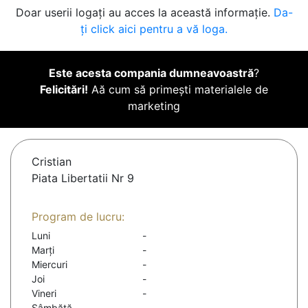
Doar userii logați au acces la această informație.
Da-
ți click aici pentru a vă loga.
Este acesta compania dumneavoastră
?
Felicitări!
Aă cum să primești materialele de
marketing
Cristian
Piata Libertatii Nr 9
Program de lucru:
Luni
-
Marți
-
Miercuri
-
Joi
-
Vineri
-
Sâmbătă
-