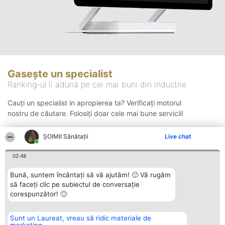
Gasește un specialist
Ranking-ul îi adună pe cei mai buni din industrie
Cauți un specialist in apropierea ta? Verificați motorul
nostru de căutare. Folosiți doar cele mai bune servicii!
ŞOIMII Sănătații
Live chat
Căutare
02:48
Bună, suntem încântați să vă ajutăm! 🙂 Vă rugăm
să faceți clic pe subiectul de conversație
corespunzător! 🙂
Sunt un Laureat, vreau să ridic materiale de
Organizator Ranking
Plebiscyt
Contact