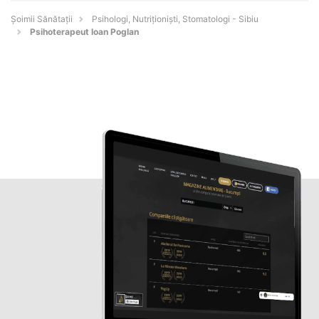
Şoimii Sănătații
Psihologi, Nutriționiști, Stomatologi - Sibiu
Psihoterapeut Ioan Poglan