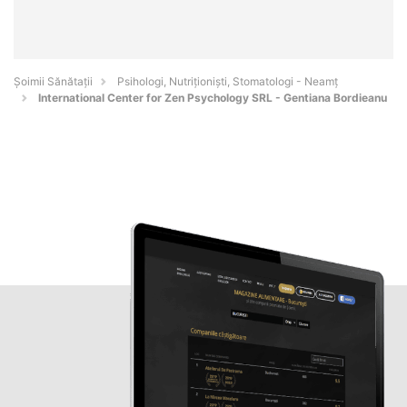
Şoimii Sănătații
Psihologi, Nutriționiști, Stomatologi - Neamţ
International Center for Zen Psychology SRL - Gentiana Bordieanu