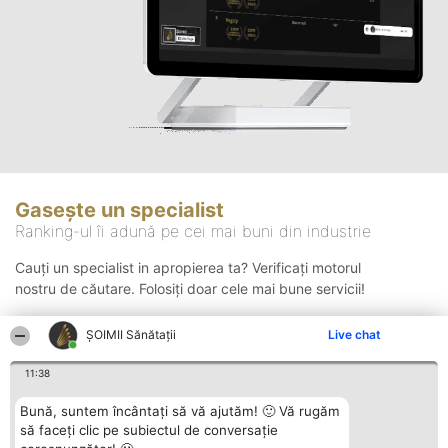
Gasește un specialist
Ranking-ul îi adună pe cei mai buni din industrie
Cauți un specialist in apropierea ta? Verificați motorul
nostru de căutare. Folosiți doar cele mai bune servicii!
ŞOIMII Sănătații
Live chat
Căutare
11:38
Bună, suntem încântați să vă ajutăm! 🙂 Vă rugăm
să faceți clic pe subiectul de conversație