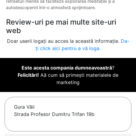
retreaturi menite să faciliteze explorarea meditației și a
autodescoperirii într-o atmosferă sprijinitoare.
Review-uri pe mai multe site-uri
web
Doar userii logați au acces la această informație.
Da-
ți click aici pentru a vă loga.
Este acesta compania dumneavoastră
?
Felicitări!
Aă cum să primești materialele de
marketing
Gura Văii
Strada Profesor Dumitru Trifan 19b