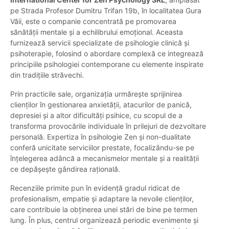
pe Strada Profesor Dumitru Trifan 19b, în localitatea Gura
Văii, este o companie concentrată pe promovarea
sănătății mentale și a echilibrului emoțional. Aceasta
furnizează servicii specializate de psihologie clinică și
psihoterapie, folosind o abordare complexă ce integrează
principiile psihologiei contemporane cu elemente inspirate
din tradițiile străvechi.
Prin practicile sale, organizația urmărește sprijinirea
clienților în gestionarea anxietății, atacurilor de panică,
depresiei și a altor dificultăți psihice, cu scopul de a
transforma provocările individuale în prilejuri de dezvoltare
personală. Expertiza în psihologie Zen și non-dualitate
conferă unicitate serviciilor prestate, focalizându-se pe
înțelegerea adâncă a mecanismelor mentale și a realității
ce depășește gândirea rațională.
Recenziile primite pun în evidență gradul ridicat de
profesionalism, empatie și adaptare la nevoile clienților,
care contribuie la obținerea unei stări de bine pe termen
lung. În plus, centrul organizează periodic evenimente și