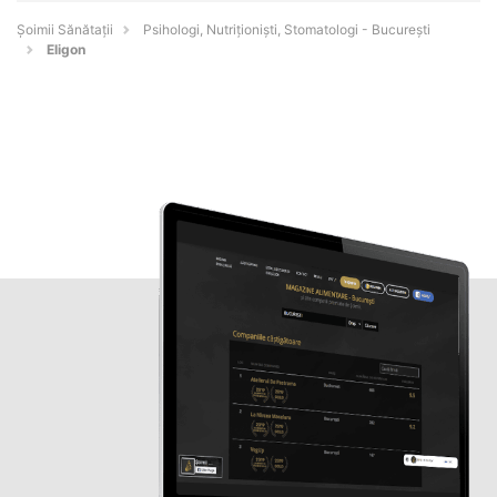
Şoimii Sănătații
Psihologi, Nutriționiști, Stomatologi - Bucureşti
Eligon