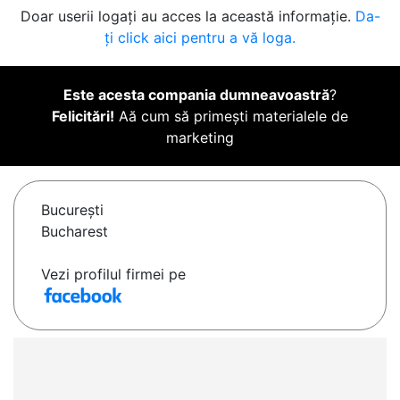
Doar userii logați au acces la această informație.
Da-
ți click aici pentru a vă loga.
Este acesta compania dumneavoastră
?
Felicitări!
Aă cum să primești materialele de
marketing
Bucureşti
Bucharest
Vezi profilul firmei pe