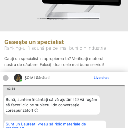
Gasește un specialist
Ranking-ul îi adună pe cei mai buni din industrie
Cauți un specialist in apropierea ta? Verificați motorul
nostru de căutare. Folosiți doar cele mai bune servicii!
ŞOIMII Sănătații
Live chat
Căutare
03:54
Bună, suntem încântați să vă ajutăm! 🙂 Vă rugăm
să faceți clic pe subiectul de conversație
corespunzător! 🙂
Sunt un Laureat, vreau să ridic materiale de
Organizator Ranking
Plebiscyt
Contact