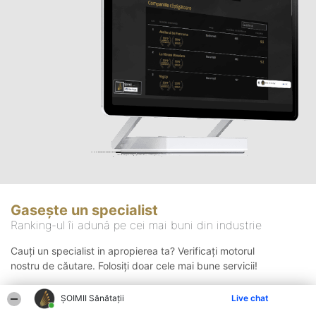
Gasește un specialist
Ranking-ul îi adună pe cei mai buni din industrie
Cauți un specialist in apropierea ta? Verificați motorul
nostru de căutare. Folosiți doar cele mai bune servicii!
ŞOIMII Sănătații
Live chat
Căutare