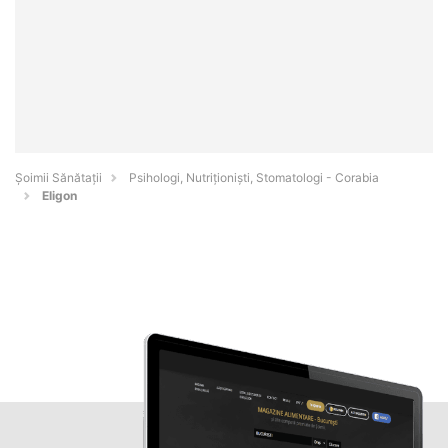
Şoimii Sănătații
Psihologi, Nutriționiști, Stomatologi - Corabia
Eligon