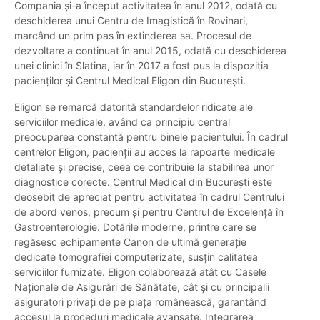
Compania și-a început activitatea în anul 2012, odată cu
deschiderea unui Centru de Imagistică în Rovinari,
marcând un prim pas în extinderea sa. Procesul de
dezvoltare a continuat în anul 2015, odată cu deschiderea
unei clinici în Slatina, iar în 2017 a fost pus la dispoziția
pacienților și Centrul Medical Eligon din București.
Eligon se remarcă datorită standardelor ridicate ale
serviciilor medicale, având ca principiu central
preocuparea constantă pentru binele pacientului. În cadrul
centrelor Eligon, pacienții au acces la rapoarte medicale
detaliate și precise, ceea ce contribuie la stabilirea unor
diagnostice corecte. Centrul Medical din București este
deosebit de apreciat pentru activitatea în cadrul Centrului
de abord venos, precum și pentru Centrul de Excelență în
Gastroenterologie. Dotările moderne, printre care se
regăsesc echipamente Canon de ultimă generație
dedicate tomografiei computerizate, susțin calitatea
serviciilor furnizate. Eligon colaborează atât cu Casele
Naționale de Asigurări de Sănătate, cât și cu principalii
asiguratori privați de pe piața românească, garantând
accesul la proceduri medicale avansate. Integrarea