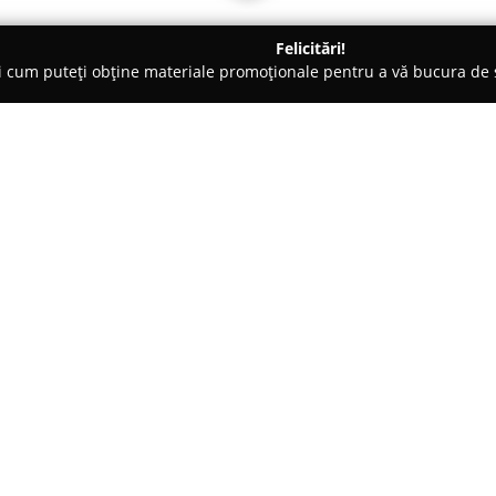
Felicitări!
ți cum puteți obține materiale promoționale pentru a vă bucura d
logi - Oradea
Clinica Davidescu
Despre companie:
În Oradea, consultațiile de gas
de către
Dr. Anca Toth
, medic 
Activitatea sa profesională are
amplasată pe Strada Kiev 3A, c
europene. Mediul din această u
pacienților o atmosferă conforta
clinice.
Dr. Toth este apreciată pentru a