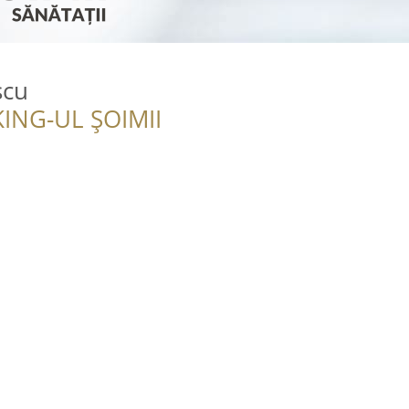
scu
ING-UL ȘOIMII