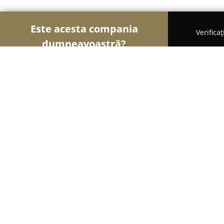
Este acesta compania
Verifica
dumneavoastră?
Şoimii Sănătații
Psihologi, Nutriționiști, Stomato
Clinica Davidescu
8.6
(7)
Oradea, Oradea
Afișează numărul de telefon