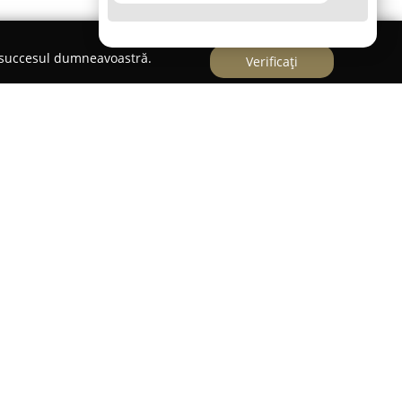
e succesul dumneavoastră.
Verificați
troenterologie sunt realizate la standarde ridicate
cu o experiență vastă în această specialitate.
 loc într-o clinică modernă, NewMedics,
are dispune de facilități conforme cu normele
nitate medicală este conceput pentru a oferi
bilă pe durata investigațiilor și procedurilor
bilitatea de a realiza diagnostice corecte, fiind