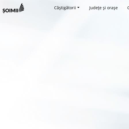
Câștigătorii
Județe și orașe