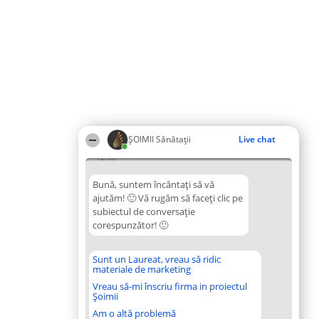
ŞOIMII Sănătații
Live chat
12:53
Bună, suntem încântați să vă
ajutăm! 🙂 Vă rugăm să faceți clic pe
subiectul de conversație
corespunzător! 🙂
Sunt un Laureat, vreau să ridic
materiale de marketing
Vreau să-mi înscriu firma in proiectul
Șoimii
Am o altă problemă