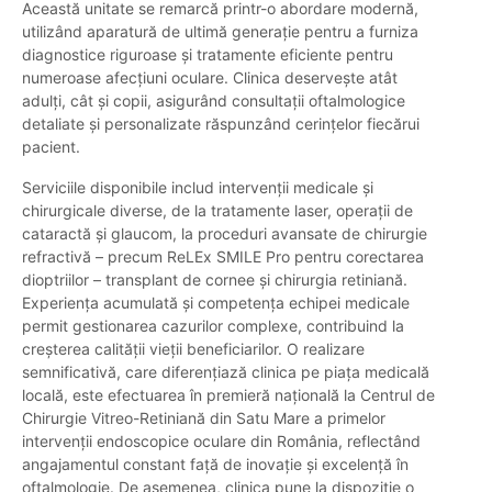
Această unitate se remarcă printr-o abordare modernă,
utilizând aparatură de ultimă generație pentru a furniza
diagnostice riguroase și tratamente eficiente pentru
numeroase afecțiuni oculare. Clinica deservește atât
adulți, cât și copii, asigurând consultații oftalmologice
detaliate și personalizate răspunzând cerințelor fiecărui
pacient.
Serviciile disponibile includ intervenții medicale și
chirurgicale diverse, de la tratamente laser, operații de
cataractă și glaucom, la proceduri avansate de chirurgie
refractivă – precum ReLEx SMILE Pro pentru corectarea
dioptriilor – transplant de cornee și chirurgia retiniană.
Experiența acumulată și competența echipei medicale
permit gestionarea cazurilor complexe, contribuind la
creșterea calității vieții beneficiarilor. O realizare
semnificativă, care diferențiază clinica pe piața medicală
locală, este efectuarea în premieră națională la Centrul de
Chirurgie Vitreo-Retiniană din Satu Mare a primelor
intervenții endoscopice oculare din România, reflectând
angajamentul constant față de inovație și excelență în
oftalmologie. De asemenea, clinica pune la dispoziție o