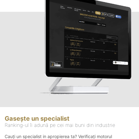
Gasește un specialist
Ranking-ul îi adună pe cei mai buni din industrie
Cauți un specialist in apropierea ta? Verificați motorul