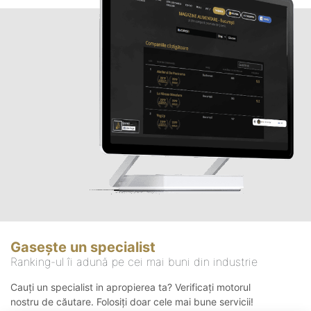
Gasește un specialist
Ranking-ul îi adună pe cei mai buni din industrie
Cauți un specialist in apropierea ta? Verificați motorul
nostru de căutare. Folosiți doar cele mai bune servicii!