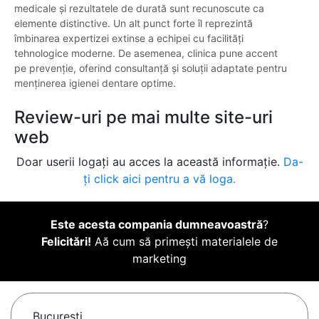
medicale și rezultatele de durată sunt recunoscute ca
elemente distinctive. Un alt punct forte îl reprezintă
îmbinarea expertizei extinse a echipei cu facilități
tehnologice moderne. De asemenea, clinica pune accent
pe prevenție, oferind consultanță și soluții adaptate pentru
menținerea igienei dentare optime.
Review-uri pe mai multe site-uri
web
Doar userii logați au acces la această informație.
Da-
ți click aici pentru a vă loga.
Este acesta compania dumneavoastră
?
Felicitări!
Aă cum să primești materialele de
marketing
Bucureşti