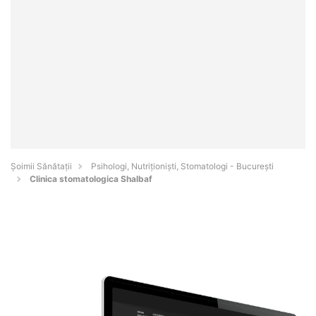
Şoimii Sănătații
Psihologi, Nutriționiști, Stomatologi - Bucureşti
Clinica stomatologica Shalbaf