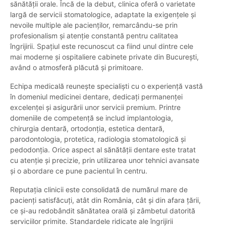
sănătății orale. Încă de la debut, clinica oferă o varietate
largă de servicii stomatologice, adaptate la exigențele și
nevoile multiple ale pacienților, remarcându-se prin
profesionalism și atenție constantă pentru calitatea
îngrijirii. Spațiul este recunoscut ca fiind unul dintre cele
mai moderne și ospitaliere cabinete private din București,
având o atmosferă plăcută și primitoare.
Echipa medicală reunește specialiști cu o experiență vastă
în domeniul medicinei dentare, dedicați permanenței
excelenței și asigurării unor servicii premium. Printre
domeniile de competență se includ implantologia,
chirurgia dentară, ortodonția, estetica dentară,
parodontologia, protetica, radiologia stomatologică și
pedodonția. Orice aspect al sănătății dentare este tratat
cu atenție și precizie, prin utilizarea unor tehnici avansate
și o abordare ce pune pacientul în centru.
Reputația clinicii este consolidată de numărul mare de
pacienți satisfăcuți, atât din România, cât și din afara țării,
ce și-au redobândit sănătatea orală și zâmbetul datorită
serviciilor primite. Standardele ridicate ale îngrijirii