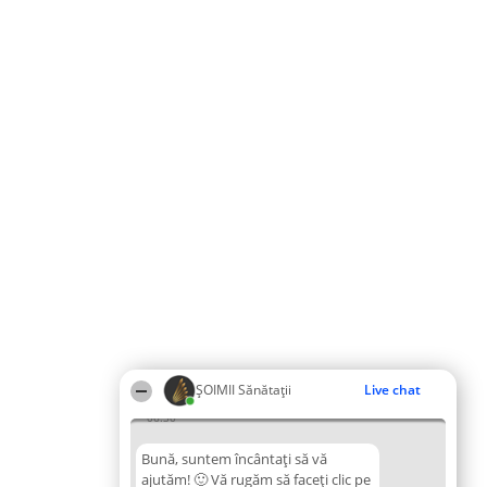
ŞOIMII Sănătații
Live chat
06:30
Bună, suntem încântați să vă
ajutăm! 🙂 Vă rugăm să faceți clic pe