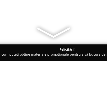
Felicitări!
ți cum puteți obține materiale promoționale pentru a vă bucura d
ogi - Alba Iulia
Clinica Prevent
Despre companie:
Clinica Prevent
reprezintă o un