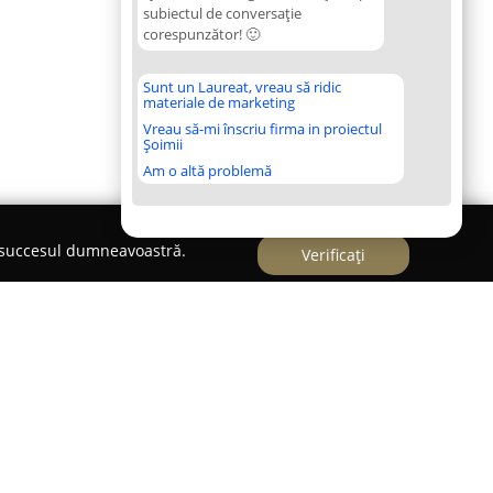
subiectul de conversație
corespunzător! 🙂
Sunt un Laureat, vreau să ridic
materiale de marketing
Vreau să-mi înscriu firma in proiectul
Șoimii
Am o altă problemă
e succesul dumneavoastră.
Verificați
itate medicală multidisciplinară axată pe