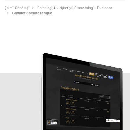
Şoimii Sănătații
Psihologi, Nutriționiști, Stomatologi - Pucioasa
Cabinet SomatoTerapie