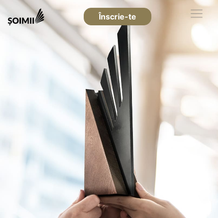
Înscrie-te