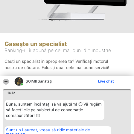
Gasește un specialist
Ranking-ul îi adună pe cei mai buni din industrie
Cauți un specialist in apropierea ta? Verificați motorul
nostru de căutare. Folosiți doar cele mai bune servicii!
ŞOIMII Sănătații
Live chat
Căutare
16:12
Bună, suntem încântați să vă ajutăm! 🙂 Vă rugăm
să faceți clic pe subiectul de conversație
corespunzător! 🙂
Sunt un Laureat, vreau să ridic materiale de
Organizator Ranking
Plebiscyt
Contact