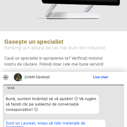
Gasește un specialist
Ranking-ul îi adună pe cei mai buni din industrie
Cauți un specialist in apropierea ta? Verificați motorul
nostru de căutare. Folosiți doar cele mai bune servicii!
ŞOIMII Sănătații
Live chat
Căutare
18:56
Bună, suntem încântați să vă ajutăm! 🙂 Vă rugăm
să faceți clic pe subiectul de conversație
corespunzător! 🙂
Sunt un Laureat, vreau să ridic materiale de
Organizator Ranking
Plebiscyt
Contact