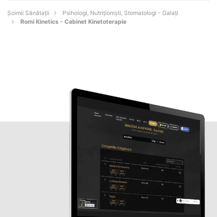
Şoimii Sănătații
Psihologi, Nutriționiști, Stomatologi - Galaţi
Romi Kinetics - Cabinet Kinetoterapie