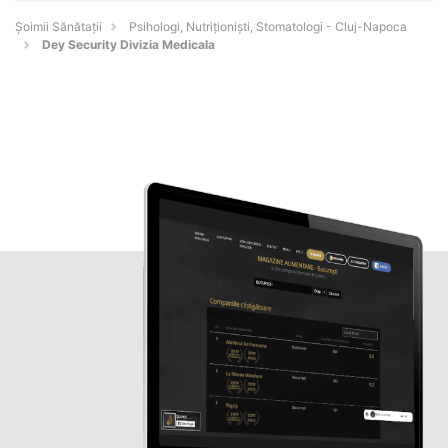
Şoimii Sănătații
Psihologi, Nutriționiști, Stomatologi - Cluj-Napoca
Dey Security Divizia Medicala