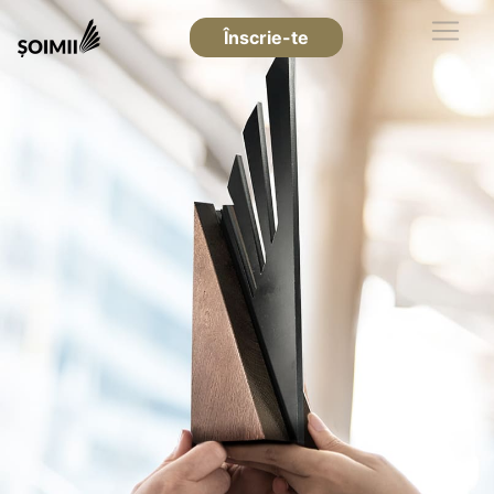
Înscrie-te