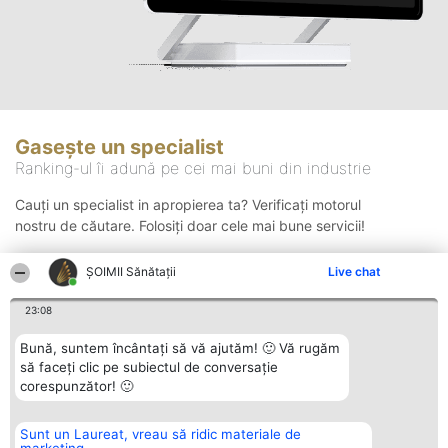
Gasește un specialist
Ranking-ul îi adună pe cei mai buni din industrie
Cauți un specialist in apropierea ta? Verificați motorul
nostru de căutare. Folosiți doar cele mai bune servicii!
ŞOIMII Sănătații
Live chat
Căutare
23:08
Bună, suntem încântați să vă ajutăm! 🙂 Vă rugăm
să faceți clic pe subiectul de conversație
corespunzător! 🙂
Sunt un Laureat, vreau să ridic materiale de
Organizator Ranking
Plebiscyt
Contact