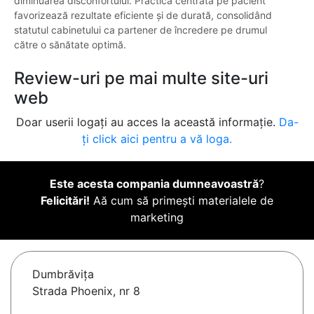
diminuarea disconfortului. Practica centrată pe pacient
favorizează rezultate eficiente și de durată, consolidând
statutul cabinetului ca partener de încredere pe drumul
către o sănătate optimă.
Review-uri pe mai multe site-uri
web
Doar userii logați au acces la această informație.
Da-
ți click aici pentru a vă loga.
Este acesta compania dumneavoastră
?
Felicitări!
Aă cum să primești materialele de
marketing
Dumbrăviţa
Strada Phoenix, nr 8