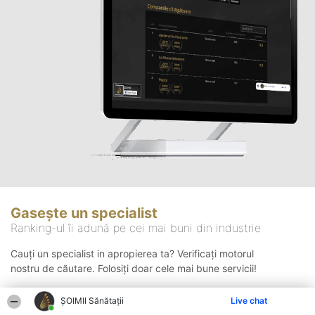
Gasește un specialist
Ranking-ul îi adună pe cei mai buni din industrie
Cauți un specialist in apropierea ta? Verificați motorul
nostru de căutare. Folosiți doar cele mai bune servicii!
ŞOIMII Sănătații
Live chat
Căutare