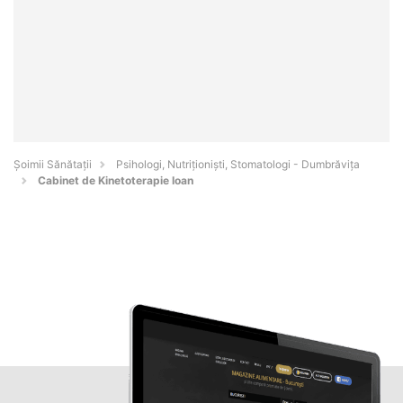
Şoimii Sănătații
Psihologi, Nutriționiști, Stomatologi - Dumbrăviţa
Cabinet de Kinetoterapie Ioan