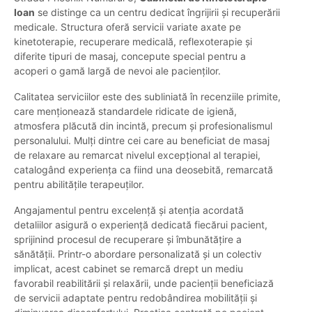
Ioan
se distinge ca un centru dedicat îngrijirii și recuperării
medicale. Structura oferă servicii variate axate pe
kinetoterapie, recuperare medicală, reflexoterapie și
diferite tipuri de masaj, concepute special pentru a
acoperi o gamă largă de nevoi ale pacienților.
Calitatea serviciilor este des subliniată în recenziile primite,
care menționează standardele ridicate de igienă,
atmosfera plăcută din incintă, precum și profesionalismul
personalului. Mulți dintre cei care au beneficiat de masaj
de relaxare au remarcat nivelul excepțional al terapiei,
catalogând experiența ca fiind una deosebită, remarcată
pentru abilitățile terapeuților.
Angajamentul pentru excelență și atenția acordată
detaliilor asigură o experiență dedicată fiecărui pacient,
sprijinind procesul de recuperare și îmbunătățire a
sănătății. Printr-o abordare personalizată și un colectiv
implicat, acest cabinet se remarcă drept un mediu
favorabil reabilitării și relaxării, unde pacienții beneficiază
de servicii adaptate pentru redobândirea mobilității și