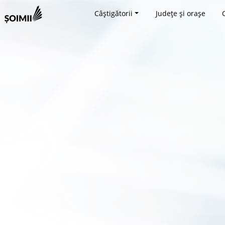
Câștigătorii
Județe și orașe