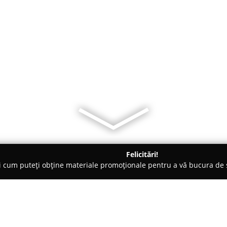
Felicitări!
ți cum puteți obține materiale promoționale pentru a vă bucura d
logi - Bucureşti
Cabinet Medical Orl Acupunctura Si Laserterap