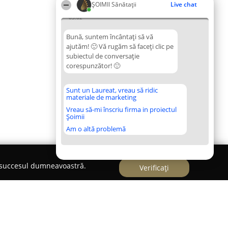
ŞOIMII Sănătații
Live chat
03:02
Bună, suntem încântați să vă
ajutăm! 🙂 Vă rugăm să faceți clic pe
subiectul de conversație
corespunzător! 🙂
Sunt un Laureat, vreau să ridic
materiale de marketing
Vreau să-mi înscriu firma in proiectul
Șoimii
Am o altă problemă
e succesul dumneavoastră.
Verificați
ie Dr. Fotescu Otto