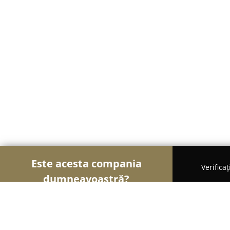
Este acesta compania
Verifica
dumneavoastră?
Şoimii Sănătații
Psihologi, Nutriționiști, Stomato