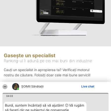
Gasește un specialist
Ranking-ul îi adună pe cei mai buni din industrie
Cauți un specialist in apropierea ta? Verificați motorul
nostru de căutare. Folosiți doar cele mai bune servicii!
ŞOIMII Sănătații
Live chat
Căutare
04:03
Bună, suntem încântați să vă ajutăm! 🙂 Vă rugăm
să faceți clic pe subiectul de conversație