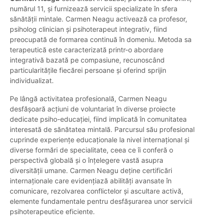
numărul 11, și furnizează servicii specializate în sfera
sănătății mintale. Carmen Neagu activează ca profesor,
psiholog clinician și psihoterapeut integrativ, fiind
preocupată de formarea continuă în domeniu. Metoda sa
terapeutică este caracterizată printr-o abordare
integrativă bazată pe compasiune, recunoscând
particularitățile fiecărei persoane și oferind sprijin
individualizat.
Pe lângă activitatea profesională, Carmen Neagu
desfășoară acțiuni de voluntariat în diverse proiecte
dedicate psiho-educației, fiind implicată în comunitatea
interesată de sănătatea mintală. Parcursul său profesional
cuprinde experiențe educaționale la nivel internațional și
diverse formări de specialitate, ceea ce îi conferă o
perspectivă globală și o înțelegere vastă asupra
diversității umane. Carmen Neagu deține certificări
internaționale care evidențiază abilități avansate în
comunicare, rezolvarea conflictelor și ascultare activă,
elemente fundamentale pentru desfășurarea unor servicii
psihoterapeutice eficiente.