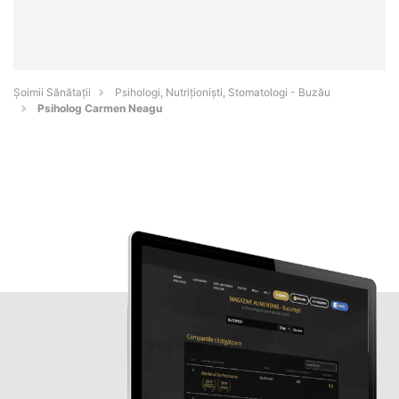
Şoimii Sănătații
Psihologi, Nutriționiști, Stomatologi - Buzău
Psiholog Carmen Neagu