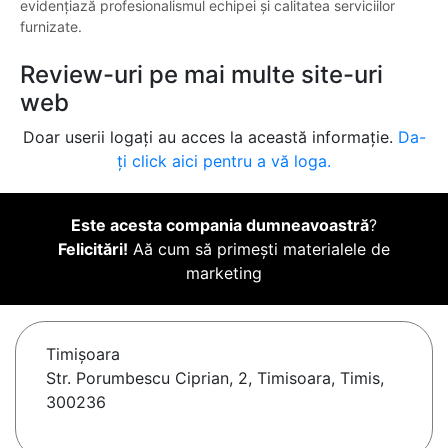
evidențiază profesionalismul echipei și calitatea serviciilor
furnizate.
Review-uri pe mai multe site-uri
web
Doar userii logați au acces la această informație.
Da-
ți click aici pentru a vă loga.
Este acesta compania dumneavoastră
?
Felicitări!
Aă cum să primești materialele de
marketing
Timişoara
Str. Porumbescu Ciprian, 2, Timisoara, Timis,
300236