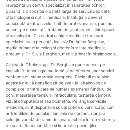
reprezintă un centru specializat în sănătatea ochilor,
punând la dispoziție o paletă largă de servicii dedicate
oftalmologiei și opticii medicale. Instituția a devenit
cunoscută pentru nivelul înalt de profesionalism, punând
accent pe consultații, tratamente și intervenții chirurgicale
oftalmologice. Din cadrul echipei medicale fac parte
specialiști cu experiență, inclusiv Dr. Adina Berghian,
medic primar oftalmolog și doctor în științe medicale,
precum și Dr. Silvia Berghian, medic primar în oftalmologie.
Clinica de Oftalmologie Dr. Berghian pune accent pe
investiții în tehnologie modernă și pe oferirea unor servicii
conforme cu standardele europene. Pacienții care aleg
această clinică beneficiază de evaluări oftalmologice
complexe, printre care se numără examenul fundului de
ochi, măsurarea tensiunii intraoculare, testarea câmpului
vizual computerizat sau biometria. Pe lângă serviciile
medicale, sunt disponibile soluții optice diversificate, cum
ar fi lentilele de ochelari, lentilele de contact, dar și o
selecție variată de rame destinate ochelarilor de vedere și
de soare. Recomandările și impresiile pacienților