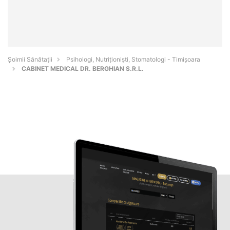
Şoimii Sănătații
Psihologi, Nutriționiști, Stomatologi - Timişoara
CABINET MEDICAL DR. BERGHIAN S.R.L.