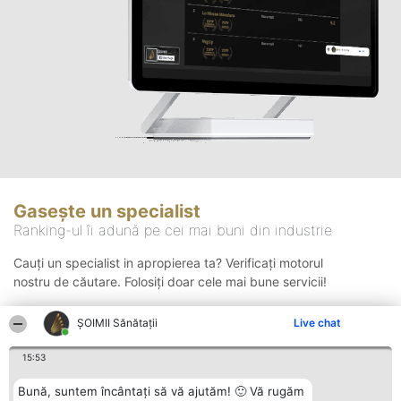
Gasește un specialist
Ranking-ul îi adună pe cei mai buni din industrie
Cauți un specialist in apropierea ta? Verificați motorul
nostru de căutare. Folosiți doar cele mai bune servicii!
ŞOIMII Sănătații
Live chat
Căutare
15:53
Bună, suntem încântați să vă ajutăm! 🙂 Vă rugăm