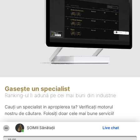
Gasește un specialist
Ranking-ul îi adună pe cei mai buni din industrie
Cauți un specialist in apropierea ta? Verificați motorul
nostru de căutare. Folosiți doar cele mai bune servicii!
ŞOIMII Sănătații
Live chat
Căutare
15:00