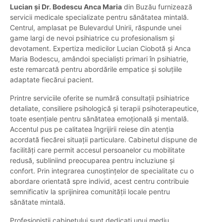
Lucian și Dr. Bodescu Anca Maria
din Buzău furnizează
servicii medicale specializate pentru sănătatea mintală.
Centrul, amplasat pe Bulevardul Unirii, răspunde unei
game largi de nevoi psihiatrice cu profesionalism și
devotament. Expertiza medicilor Lucian Ciobotă și Anca
Maria Bodescu, amândoi specialiști primari în psihiatrie,
este remarcată pentru abordările empatice și soluțiile
adaptate fiecărui pacient.
Printre serviciile oferite se numără consultații psihia­trice
detaliate, consiliere psihologică și terapii psihoterapeutice,
toate esențiale pentru sănătatea emoțională și mentală.
Accentul pus pe calitatea îngrijirii reiese din atenția
acordată fiecărei situații particulare. Cabinetul dispune de
facilități care permit accesul persoanelor cu mobilitate
redusă, subliniind preocuparea pentru incluziune și
confort. Prin integrarea cunoștințelor de specialitate cu o
abordare orientată spre individ, acest centru contribuie
semnificativ la sprijinirea comunității locale pentru
sănătate mintală.
Profesioniștii cabinetului sunt dedicați unui mediu