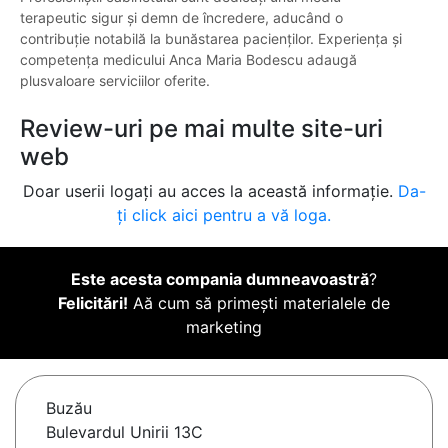
terapeutic sigur și demn de încredere, aducând o
contribuție notabilă la bunăstarea pacienților. Experiența și
competența medicului Anca Maria Bodescu adaugă
plusvaloare serviciilor oferite.
Review-uri pe mai multe site-uri
web
Doar userii logați au acces la această informație.
Da-
ți click aici pentru a vă loga.
Este acesta compania dumneavoastră
?
Felicitări!
Aă cum să primești materialele de
marketing
Buzău
Bulevardul Unirii 13C