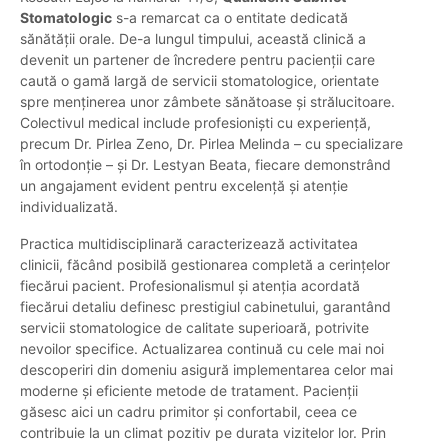
Stomatologic
s-a remarcat ca o entitate dedicată
sănătății orale. De-a lungul timpului, această clinică a
devenit un partener de încredere pentru pacienții care
caută o gamă largă de servicii stomatologice, orientate
spre menținerea unor zâmbete sănătoase și strălucitoare.
Colectivul medical include profesioniști cu experiență,
precum Dr. Pirlea Zeno, Dr. Pirlea Melinda – cu specializare
în ortodonție – și Dr. Lestyan Beata, fiecare demonstrând
un angajament evident pentru excelență și atenție
individualizată.
Practica multidisciplinară caracterizează activitatea
clinicii, făcând posibilă gestionarea completă a cerințelor
fiecărui pacient. Profesionalismul și atenția acordată
fiecărui detaliu definesc prestigiul cabinetului, garantând
servicii stomatologice de calitate superioară, potrivite
nevoilor specifice. Actualizarea continuă cu cele mai noi
descoperiri din domeniu asigură implementarea celor mai
moderne și eficiente metode de tratament. Pacienții
găsesc aici un cadru primitor și confortabil, ceea ce
contribuie la un climat pozitiv pe durata vizitelor lor. Prin