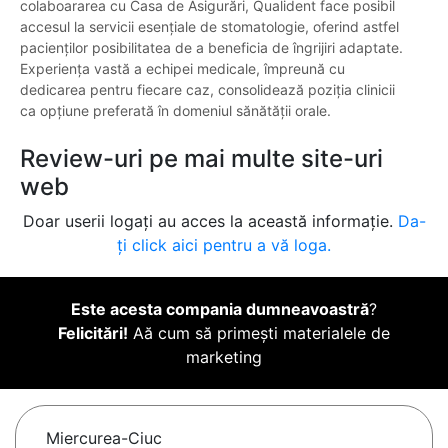
colaboararea cu Casa de Asigurări, Qualident face posibil
accesul la servicii esențiale de stomatologie, oferind astfel
pacienților posibilitatea de a beneficia de îngrijiri adaptate.
Experiența vastă a echipei medicale, împreună cu
dedicarea pentru fiecare caz, consolidează poziția clinicii
ca opțiune preferată în domeniul sănătății orale.
Review-uri pe mai multe site-uri
web
Doar userii logați au acces la această informație.
Da-
ți click aici pentru a vă loga.
Este acesta compania dumneavoastră
?
Felicitări!
Aă cum să primești materialele de
marketing
Miercurea-Ciuc