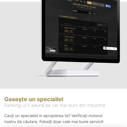
Gasește un specialist
Ranking-ul îi adună pe cei mai buni din industrie
Cauți un specialist in apropierea ta? Verificați motorul
nostru de căutare. Folosiți doar cele mai bune servicii!