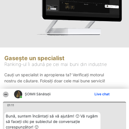
Gasește un specialist
Ranking-ul îi adună pe cei mai buni din industrie
Cauți un specialist in apropierea ta? Verificați motorul
nostru de căutare. Folosiți doar cele mai bune servicii!
ŞOIMII Sănătații
Live chat
Căutare
01:11
Bună, suntem încântați să vă ajutăm! 🙂 Vă rugăm
să faceți clic pe subiectul de conversație
corespunzător! 🙂