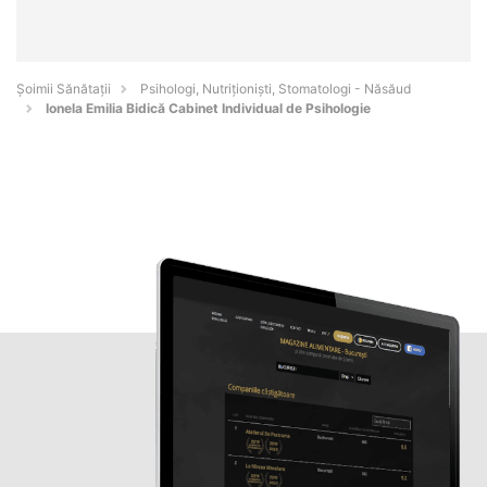
Şoimii Sănătații
Psihologi, Nutriționiști, Stomatologi - Năsăud
Ionela Emilia Bidică Cabinet Individual de Psihologie