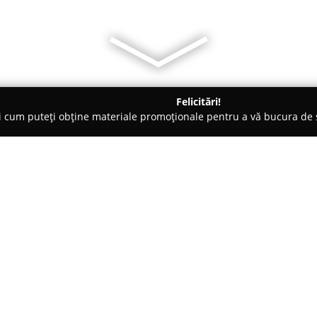
Felicitări!
ți cum puteți obține materiale promoționale pentru a vă bucura d
ologi - Râmnicu Vâlcea
Cabinet ginecologie dr.Cosmina Brümme
ümmer Le Roux-
Despre companie:
Cabinetul de ginecologie cond
Aurelia Popescu
, localizat în
o gamă completă de servicii med
ginecologiei. Înființat în anul 1