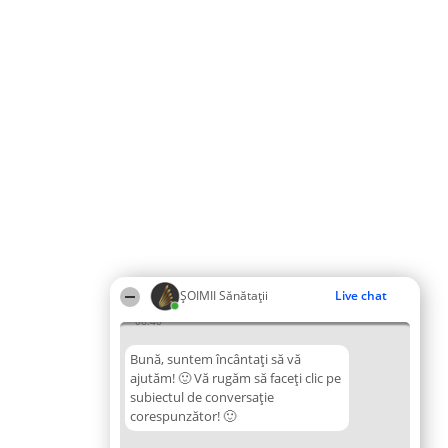
ŞOIMII Sănătații
Live chat
06:40
Bună, suntem încântați să vă
ajutăm! 🙂 Vă rugăm să faceți clic pe
subiectul de conversație
corespunzător! 🙂