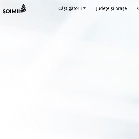
Câștigătorii
Județe și orașe