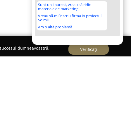
Sunt un Laureat, vreau să ridic
materiale de marketing
Vreau să-mi înscriu firma in proiectul
Șoimii
Am o altă problemă
e succesul dumneavoastră.
Verificați
r Le Roux-dr.Aurelia Popescu
us de
Dr. Cosmina Brümmer Le Roux și Dr.
 Râmnicu Vâlcea, pe Strada Rapsodiei 14, furnizează
icale de specialitate în domeniul obstetricii și
998, cabinetul a fost unul dintre pionierii