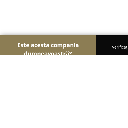
Este acesta compania
Verifica
dumneavoastră?
Şoimii Sănătații
Psihologi, Nutriționiști, Stomat
Cabinet ginecologie dr.Cosmina Br
dr.Aurelia Popescu