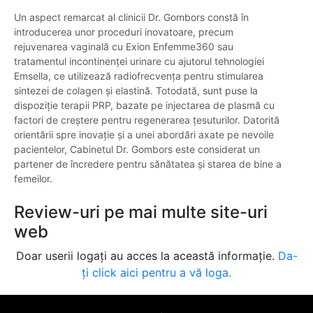
Un aspect remarcat al clinicii Dr. Gombors constă în
introducerea unor proceduri inovatoare, precum
rejuvenarea vaginală cu Exion Enfemme360 sau
tratamentul incontinenței urinare cu ajutorul tehnologiei
Emsella, ce utilizează radiofrecvența pentru stimularea
sintezei de colagen și elastină. Totodată, sunt puse la
dispoziție terapii PRP, bazate pe injectarea de plasmă cu
factori de creștere pentru regenerarea țesuturilor. Datorită
orientării spre inovație și a unei abordări axate pe nevoile
pacientelor, Cabinetul Dr. Gombors este considerat un
partener de încredere pentru sănătatea și starea de bine a
femeilor.
Review-uri pe mai multe site-uri
web
Doar userii logați au acces la această informație.
Da-
ți click aici pentru a vă loga.