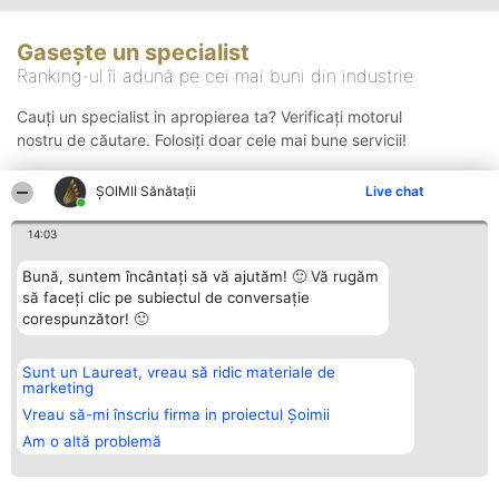
Gasește un specialist
Ranking-ul îi adună pe cei mai buni din industrie
Cauți un specialist in apropierea ta? Verificați motorul
nostru de căutare. Folosiți doar cele mai bune servicii!
ŞOIMII Sănătații
Live chat
Căutare
14:03
Bună, suntem încântați să vă ajutăm! 🙂 Vă rugăm
să faceți clic pe subiectul de conversație
corespunzător! 🙂
Sunt un Laureat, vreau să ridic materiale de
Organizator Ranking
Plebiscyt
Contact
marketing
BRIGHT SOLUTIONS BR SRL
Câștigătorii
Contact
Aleea Timisul De Sus 2 Bl. A30
Lista Tuturor
Vreau să-mi înscriu firma in proiectul Șoimii
Sc. A Et. 4 Ap. 13 Cod 061952
Laureaților
Am o altă problemă
București
Reguli
CUI 36737675
Statut
tel: +40 770 990 492
Politica de
confidențialitate