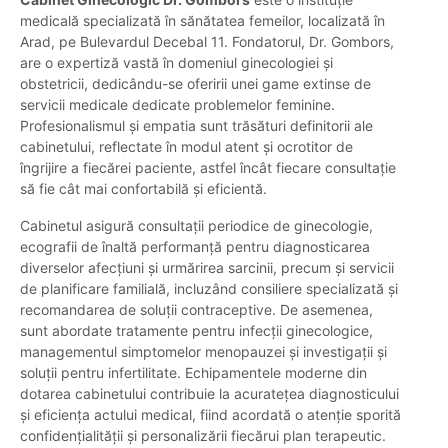
medicală specializată în sănătatea femeilor, localizată în
Arad, pe Bulevardul Decebal 11. Fondatorul, Dr. Gombors,
are o expertiză vastă în domeniul ginecologiei și
obstetricii, dedicându-se oferirii unei game extinse de
servicii medicale dedicate problemelor feminine.
Profesionalismul și empatia sunt trăsături definitorii ale
cabinetului, reflectate în modul atent și ocrotitor de
îngrijire a fiecărei paciente, astfel încât fiecare consultație
să fie cât mai confortabilă și eficientă.
Cabinetul asigură consultații periodice de ginecologie,
ecografii de înaltă performanță pentru diagnosticarea
diverselor afecțiuni și urmărirea sarcinii, precum și servicii
de planificare familială, incluzând consiliere specializată și
recomandarea de soluții contraceptive. De asemenea,
sunt abordate tratamente pentru infecții ginecologice,
managementul simptomelor menopauzei și investigații și
soluții pentru infertilitate. Echipamentele moderne din
dotarea cabinetului contribuie la acuratețea diagnosticului
și eficiența actului medical, fiind acordată o atenție sporită
confidențialității și personalizării fiecărui plan terapeutic.