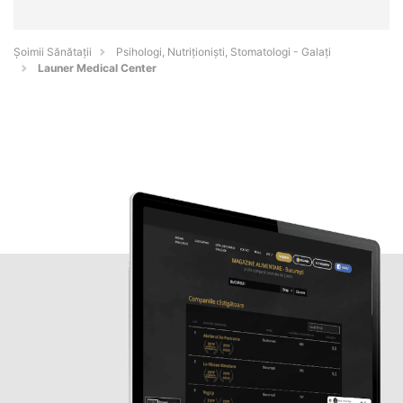
Şoimii Sănătații
Psihologi, Nutriționiști, Stomatologi - Galaţi
Launer Medical Center