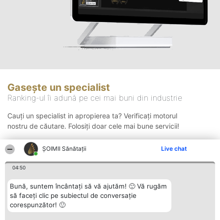
Gasește un specialist
Ranking-ul îi adună pe cei mai buni din industrie
Cauți un specialist in apropierea ta? Verificați motorul
nostru de căutare. Folosiți doar cele mai bune servicii!
ŞOIMII Sănătații
Live chat
Căutare
04:50
Bună, suntem încântați să vă ajutăm! 🙂 Vă rugăm
să faceți clic pe subiectul de conversație
corespunzător! 🙂