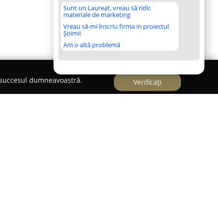
Sunt un Laureat, vreau să ridic
materiale de marketing
Vreau să-mi înscriu firma in proiectul
Șoimii
Am o altă problemă
e succesul dumneavoastră.
Verificați
 Florentina
pune la dispoziție o varietate de
ere și psihoterapie, având ca scop sprijinirea
 a locuitorilor din Medgidia și zonele apropiate.
um psihologia clinică, psihoterapia adleriană și