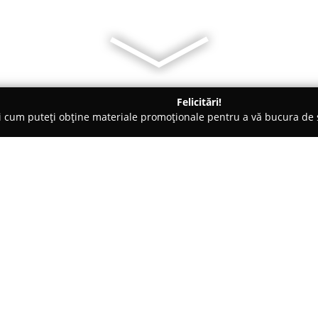
Felicitări!
ți cum puteți obține materiale promoționale pentru a vă bucura d
logi - Medgidia
CABINET DE PSIHOLOGIE GÎRLEA FLORENTINA
FLORENTINA
Despre companie:
Cabinetul de Psihologie Gîrlea
servicii specializate de consili
sănătății emoționale și mentale
Cabinetul acoperă domenii prec
Arată mai multe >>