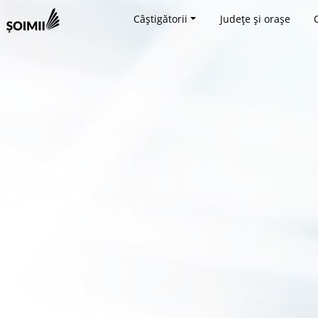
Câștigătorii
Județe și orașe