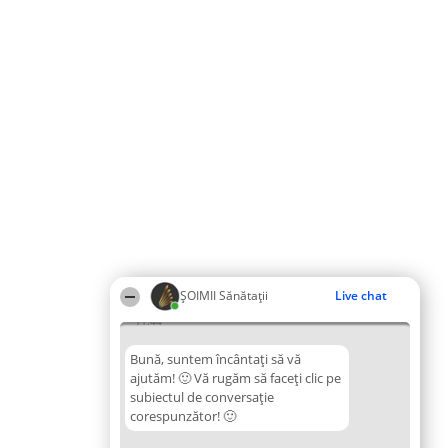
ŞOIMII Sănătații
Live chat
11:44
Bună, suntem încântați să vă
ajutăm! 🙂 Vă rugăm să faceți clic pe
subiectul de conversație
corespunzător! 🙂