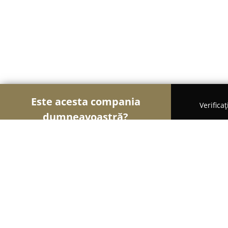
Este acesta compania
Verifica
dumneavoastră?
Şoimii Sănătații
Psihologi, Nutriționiști, Stomatol
Cabinet de Psihologie Cilean Liviu