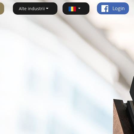
Login
Alte industrii