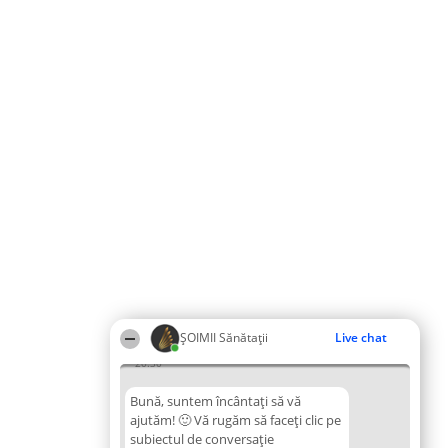
ŞOIMII Sănătații
Live chat
20:30
Bună, suntem încântați să vă
ajutăm! 🙂 Vă rugăm să faceți clic pe
subiectul de conversație