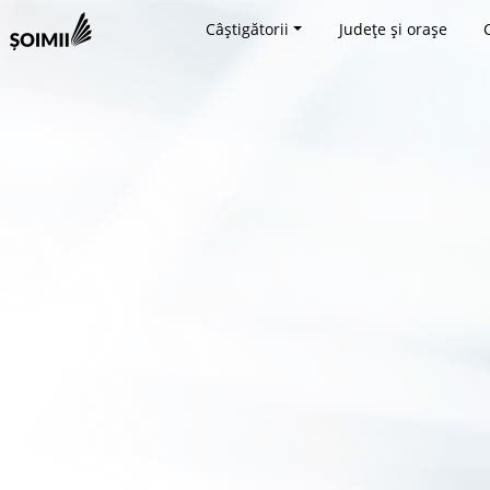
Câștigătorii
Județe și orașe