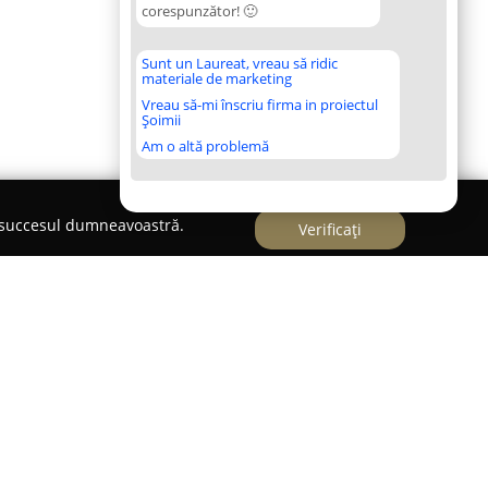
corespunzător! 🙂
Sunt un Laureat, vreau să ridic
materiale de marketing
Vreau să-mi înscriu firma in proiectul
Șoimii
Am o altă problemă
e succesul dumneavoastră.
Verificați
trița, pe Strada Codrișor nr. 2,
Cabinetul de
ează ca un centru de specialitate ce oferă