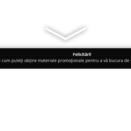
Felicitări!
ți cum puteți obține materiale promoționale pentru a vă bucura d
ogi - Bistriţa
Cabinet de Psihologie Cilean Liviu
Despre companie:
Situat central în municipiul Bis
Psihologie Cilean Liviu
funcțion