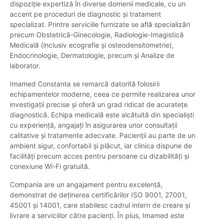
dispoziție expertiză în diverse domenii medicale, cu un
accent pe proceduri de diagnostic și tratament
specializat. Printre serviciile furnizate se află specializări
precum Obstetrică-Ginecologie, Radiologie-Imagistică
Medicală (inclusiv ecografie și osteodensitometrie),
Endocrinologie, Dermatologie, precum și Analize de
laborator.
Imamed Constanta se remarcă datorită folosirii
echipamentelor moderne, ceea ce permite realizarea unor
investigații precise și oferă un grad ridicat de acuratețe
diagnostică. Echipa medicală este alcătuită din specialiști
cu experiență, angajați în asigurarea unor consultații
calitative și tratamente adecvate. Pacienții au parte de un
ambient sigur, confortabil și plăcut, iar clinica dispune de
facilități precum acces pentru persoane cu dizabilități și
conexiune Wi-Fi gratuită.
Compania are un angajament pentru excelență,
demonstrat de deținerea certificărilor ISO 9001, 27001,
45001 și 14001, care stabilesc cadrul intern de creare și
livrare a serviciilor către pacienți. În plus, Imamed este