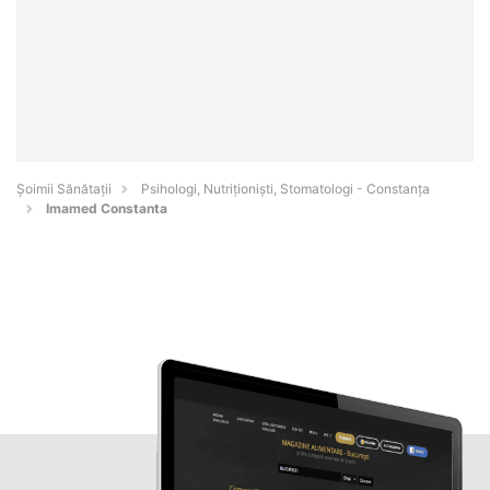
Şoimii Sănătații
Psihologi, Nutriționiști, Stomatologi - Constanţa
Imamed Constanta