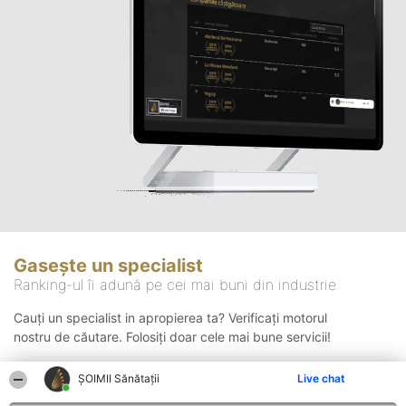
Gasește un specialist
Ranking-ul îi adună pe cei mai buni din industrie
Cauți un specialist in apropierea ta? Verificați motorul
nostru de căutare. Folosiți doar cele mai bune servicii!
ŞOIMII Sănătații
Live chat
Căutare