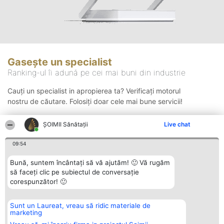
Gasește un specialist
Ranking-ul îi adună pe cei mai buni din industrie
Cauți un specialist in apropierea ta? Verificați motorul
nostru de căutare. Folosiți doar cele mai bune servicii!
ŞOIMII Sănătații
Live chat
Căutare
09:54
Bună, suntem încântați să vă ajutăm! 🙂 Vă rugăm
să faceți clic pe subiectul de conversație
corespunzător! 🙂
Sunt un Laureat, vreau să ridic materiale de
Organizator Ranking
Plebiscyt
Contact
marketing
BRIGHT SOLUTIONS BR SRL
Câștigătorii
Contact
Aleea Timisul De Sus 2 Bl. A30
Lista Tuturor