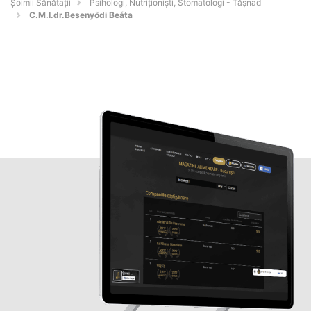
Şoimii Sănătații
Psihologi, Nutriționiști, Stomatologi - Tăşnad
C.M.I.dr.Besenyődi Beáta