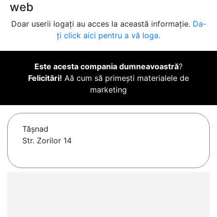
web
Doar userii logați au acces la această informație.
Da-
ți click aici pentru a vă loga.
Este acesta compania dumneavoastră
?
Felicitări!
Aă cum să primești materialele de
marketing
Tăşnad
Str. Zorilor 14