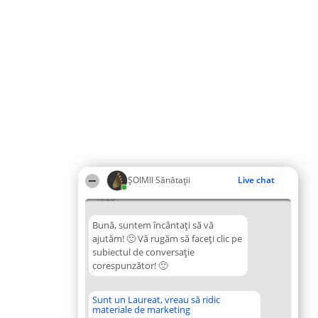
ŞOIMII Sănătații
Live chat
10:26
Bună, suntem încântați să vă
ajutăm! 🙂 Vă rugăm să faceți clic pe
subiectul de conversație
corespunzător! 🙂
Sunt un Laureat, vreau să ridic
materiale de marketing