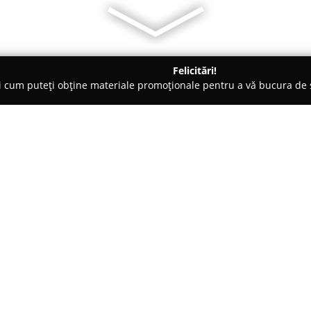
Felicitări!
ți cum puteți obține materiale promoționale pentru a vă bucura d
ogi - Ploieşti
CMI Doctor Simion Amelia Fortuna
Despre companie:
CMI Doctor Simion Amelia Fo
Ploiești, localizat pe Strada A
la dispoziție o paletă variată 
ridicate de calitate. Coordonat
Arată mai multe >>
medic stomatolog cu o experien
profilaxiei orale și în efectuar