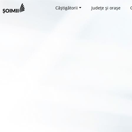
Câștigătorii
Județe și orașe