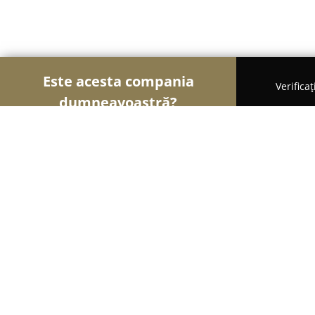
Este acesta compania
Verifica
dumneavoastră?
Şoimii Sănătații
Psihologi, Nutriționiști, Stomatol
CMI Doctor Simion Amelia Fortuna
9
(21)