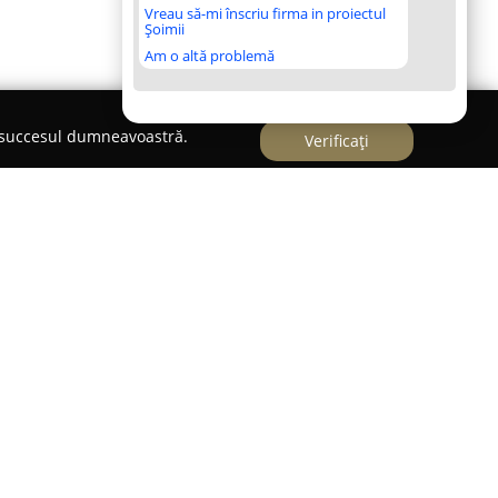
Vreau să-mi înscriu firma in proiectul
Șoimii
Am o altă problemă
e succesul dumneavoastră.
Verificați
rtuna
este un cabinet stomatologic respectat din
ndrei Mureșanu nr. 37, activ din 2001. Acesta pune
de servicii stomatologice, menținând standarde
oarea echipei medicale este Dr. Amelia Simion,
ță considerabilă, specializată în domeniul
ea intervențiilor precum implanturile dentare.