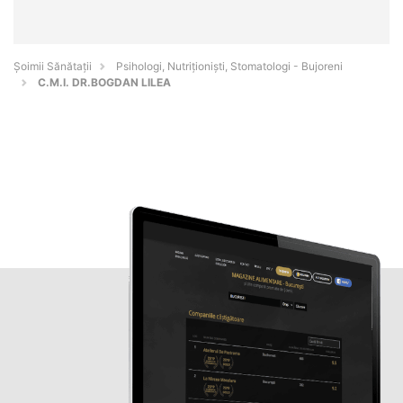
Şoimii Sănătații
Psihologi, Nutriționiști, Stomatologi - Bujoreni
C.M.I. DR.BOGDAN LILEA