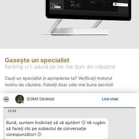
Gasește un specialist
Ranking-ul îi adună pe cei mai buni din industrie
Cauți un specialist in apropierea ta? Verificați motorul
nostru de căutare. Folosiți doar cele mai bune servicii!
ŞOIMII Sănătații
Live chat
Căutare
23:29
Bună, suntem încântați să vă ajutăm! 🙂 Vă rugăm
să faceți clic pe subiectul de conversație
corespunzător! 🙂