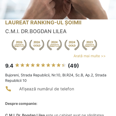
LAUREAT RANKING-UL ȘOIMII
C.M.I. DR.BOGDAN LILEA
Arată mai multe >>
9.4
(49)
Bujoreni, Strada Republicii, Nr.10, Bl.R24, Sc.B, Ap.2, Strada
Republicii 10
Afișează numărul de telefon
Despre companie:
C.M.I. Dr. Bogdan Lilea
este un cabinet axat pe sănătatea