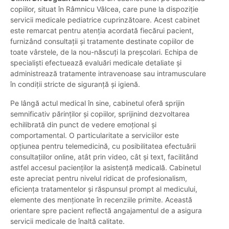
copiilor, situat în Râmnicu Vâlcea, care pune la dispoziție
servicii medicale pediatrice cuprinzătoare. Acest cabinet
este remarcat pentru atenția acordată fiecărui pacient,
furnizând consultații și tratamente destinate copiilor de
toate vârstele, de la nou-născuți la preșcolari. Echipa de
specialiști efectuează evaluări medicale detaliate și
administrează tratamente intravenoase sau intramusculare
în condiții stricte de siguranță și igienă.
Pe lângă actul medical în sine, cabinetul oferă sprijin
semnificativ părinților și copiilor, sprijinind dezvoltarea
echilibrată din punct de vedere emoțional și
comportamental. O particularitate a serviciilor este
opțiunea pentru telemedicină, cu posibilitatea efectuării
consultațiilor online, atât prin video, cât și text, facilitând
astfel accesul pacienților la asistență medicală. Cabinetul
este apreciat pentru nivelul ridicat de profesionalism,
eficiența tratamentelor și răspunsul prompt al medicului,
elemente des menționate în recenziile primite. Această
orientare spre pacient reflectă angajamentul de a asigura
servicii medicale de înaltă calitate.