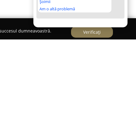
Șoimii
Am o altă problemă
e succesul dumneavoastră.
Verificați
 Cristina
, localizat pe Bulevardul Tomis, nr. 217
domeniul sănătății orale și pune la dispoziție
itate. Principala misiune a acestei unități este de
și complete, adaptate individual, prin abordări
un nivel calitativ ridicat.
iști stomatologi, permanent implicați în