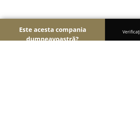
Este acesta compania
Verifica
dumneavoastră?
Şoimii Sănătații
Psihologi, Nutriționiști, Stomato
Cabinet DenteXpert Dr.Nuca Cristin
9.6
(48)