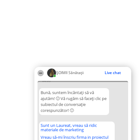
ŞOIMII Sănătații
Live chat
04:03
Bună, suntem încântați să vă
ajutăm! 🙂 Vă rugăm să faceți clic pe
subiectul de conversație
corespunzător! 🙂
Sunt un Laureat, vreau să ridic
materiale de marketing
Vreau să-mi înscriu firma in proiectul