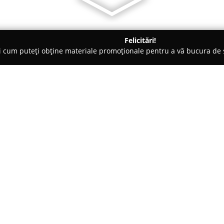
Felicitări!
ți cum puteți obține materiale promoționale pentru a vă bucura d
logi - Constanţa
Cabinet DenteXpert Dr.Nuca Cristina
a
Despre companie:
Cabinetul DenteXpert Dr. Nuca
din Constanța, funcționează în 
servicii stomatologice de actual
a asigura tratamente complexe 
Arată mai multe >>
eficiente și multidisciplinare la 
Echipa medicală include special