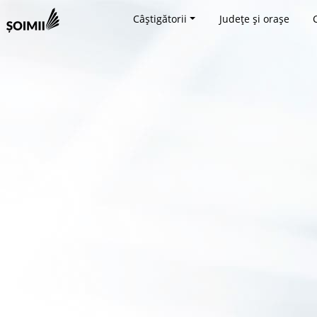
Câștigătorii
Județe și orașe